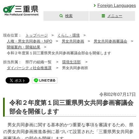
Foreign Languages
検索
メニュー
三重県公式ウェブ
サイト
現在位置：
トップページ
>
くらし・環境
>
人権・男女共同参画・NPO
>
男女共同参画
>
男女共同参画審議会
>
開催案内・開催結果
>
令和２年度第１回三重県男女共同参画審議会部会を開催します
担当所属：
県庁の組織一覧 >
環境生活部
>
ダイバーシティ社会推進課
>
男女共同参画班
令和02年07月17日
令和２年度第１回三重県男女共同参画審議会
部会を開催します
男女共同参画に関する基本的かつ重要な事項を審議するため、県
の男女共同参画推進条例に基づいて設置された「三重県男女共同参
画審議会」の部会を開催します。