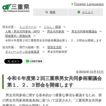
Foreign Languages
検索
メニュー
三重県公式ウェブ
サイト
現在位置：
トップページ
>
くらし・環境
>
人権・男女共同参画・NPO
>
男女共同参画
>
男女共同参画審議会
>
開催案内・開催結果
>
令和６年度第２回三重県男女共同参画審議会第１、２、３部会を開催します
担当所属：
県庁の組織一覧 >
環境生活部
>
ダイバーシティ社会推進課
>
男女共同参画班
令和06年10月31日
令和６年度第２回三重県男女共同参画審議会
第１、２、３部会を開催します
男女共同参画に関する基本的かつ重要な事項を審議するため、県
の男女共同参画推進条例に基づいて設置された「三重県男女共同参
画審議会」の部会を開催します。