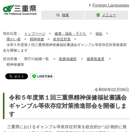
Foreign Languages
検索
メニュー
三重県公式ウェブ
サイト
現在位置：
トップページ
>
健康・福祉・子ども
>
福祉
>
障がい者
>
精神保健
>
依存症対策
>
令和５年度第１回三重県精神保健福祉審議会ギャンブル等依存症対策推進部
会を開催します
担当所属：
県庁の組織一覧 >
医療保健部
>
健康推進課
>
精神保健班
令和06年02月08日
令和５年度第１回三重県精神保健福祉審議会
ギャンブル等依存症対策推進部会を開催しま
す
三重県におけるギャンブル等依存症対策を総合的かつ計画的に推