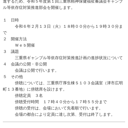
進するため、令和５年度第１回三重県精神保健福祉審議会ギャンブ
ル等依存症対策推進部会を開催します。
１ 日時
令和６年２月１３日（火）１８時００分から１９時３０分ま
で
２ 開催方法
Ｗｅｂ開催
３ 議題
三重県ギャンブル等依存症対策推進計画の進捗状況について
４ 会議の公開・非公開
会議は公開で行います。
５ その他
傍聴については、三重県庁厚生棟Ｓ１０３会議室（津市広明
町１３番地）に傍聴席を設けます。
傍聴定員 ３名
傍聴受付時間 １７時４０分から１７時５５分まで
傍聴の受付は、会場において先着順で行います。
会場の都合により定員に達し次第、受付は終了します。