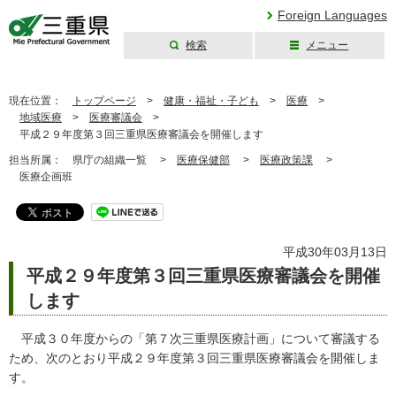
Foreign Languages
検索
メニュー
三重県公式ウェブ
サイト
現在位置：
トップページ
>
健康・福祉・子ども
>
医療
>
地域医療
>
医療審議会
>
平成２９年度第３回三重県医療審議会を開催します
担当所属：
県庁の組織一覧 >
医療保健部
>
医療政策課
>
医療企画班
平成30年03月13日
平成２９年度第３回三重県医療審議会を開催
します
平成３０年度からの「第７次三重県医療計画」について審議する
ため、次のとおり平成２９年度第３回三重県医療審議会を開催しま
す。