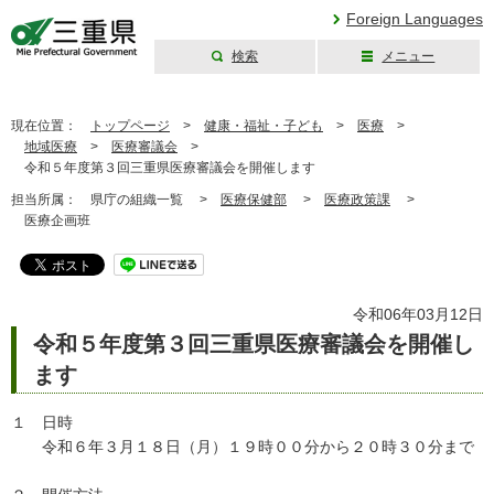
Foreign Languages
検索
メニュー
三重県公式ウェブ
サイト
現在位置：
トップページ
>
健康・福祉・子ども
>
医療
>
地域医療
>
医療審議会
>
令和５年度第３回三重県医療審議会を開催します
担当所属：
県庁の組織一覧 >
医療保健部
>
医療政策課
>
医療企画班
令和06年03月12日
令和５年度第３回三重県医療審議会を開催し
ます
１ 日時
令和６年３月１８日（月）１９時００分から２０時３０分まで