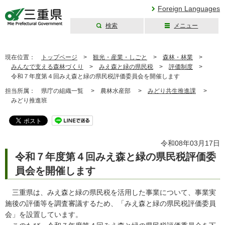
Foreign Languages
検索
メニュー
三重県公式ウェブ
サイト
現在位置：
トップページ
>
観光・産業・しごと
>
森林・林業
>
みんなで支える森林づくり
>
みえ森と緑の県民税
>
評価制度
>
令和７年度第４回みえ森と緑の県民税評価委員会を開催します
担当所属：
県庁の組織一覧 >
農林水産部 >
みどり共生推進課
>
みどり推進班
令和08年03月17日
令和７年度第４回みえ森と緑の県民税評価委
員会を開催します
三重県は、みえ森と緑の県民税を活用した事業について、事業実
施後の評価等を調査審議するため、「みえ森と緑の県民税評価委員
会」を設置しています。