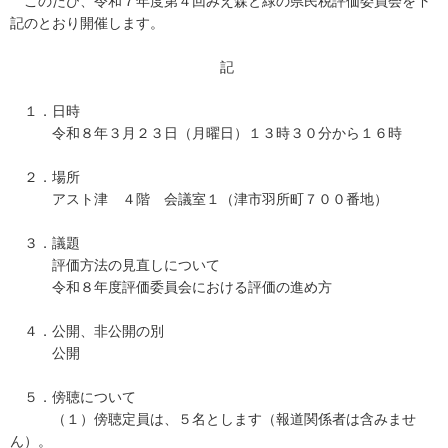
このたび、令和７年度第４回みえ森と緑の県民税評価委員会を下
記のとおり開催します。
記
１．日時
令和８年３月２３日（月曜日）１３時３０分から１６時
２．場所
アスト津 ４階 会議室１（津市羽所町７００番地）
３．議題
評価方法の見直しについて
令和８年度評価委員会における評価の進め方
４．公開、非公開の別
公開
５．傍聴について
（１）傍聴定員は、５名とします（報道関係者は含みませ
ん）。