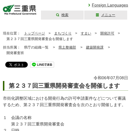
Foreign Languages
検索
メニュー
三重県公式ウェブ
サイト
現在位置：
トップページ
>
まちづくり
>
すまい
>
開発許可
>
第２３７回三重県開発審査会を開催します
担当所属：
県庁の組織一覧 >
県土整備部
>
建築開発課
>
開発審査班
令和06年07月08日
第２３７回三重県開発審査会を開催します
市街化調整区域における開発行為の許可申請案件などについて審議
するため、第２３７回三重県開発審査会を次のとおり開催します。
１ 会議の名称
第２３７回三重県開発審査会
２ 日時