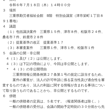
令和６年７月１８日（木）１４時００分
３ 場所
三重県勤労者福祉会館 B階 特別会議室（津市栄町１丁目８
９１番地）
４ 議題
（１）包括議決案件 三重県１５件、津市８件、松阪市２４件、
桑名市７件、鈴鹿市２８件
（２）提案基準の改正 提案基準１７
（３）本審査案件 三重県１件、津市１件、松阪市１件
５ 会議の公開・非公開
４（１）及び（２）は公開とします。
４（３）は下記の理由により、今回は非公開とします。
＊ ４（３）の非公開理由
三重県情報公開条例第２７条第１号の規定に該当するため。
案件の審査が、法人の許可申請に係る妥当性及び適合性を審
査するものであり、法人の利益に関する情報が含まれる事項につい
て取り扱うものであることから、非公開とするものです。
６ 傍聴
一般の傍聴者の定員は、５名です。（報道関係者は除く。）
一般の傍聴者の受付は、会議の開始予定時刻の３０分前から先