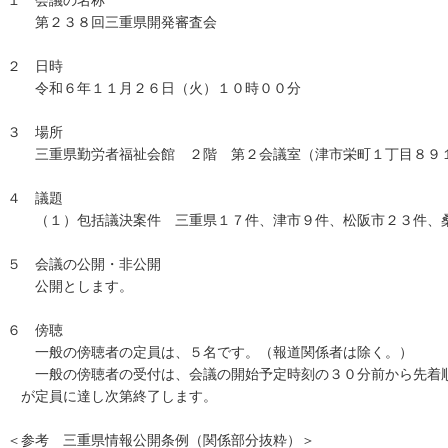
１ 会議の名称
第２３８回三重県開発審査会
２ 日時
令和６年１１月２６日（火）１０時００分
３ 場所
三重県勤労者福祉会館 ２階 第２会議室（津市栄町１丁目８９
４ 議題
（１）包括議決案件 三重県１７件、津市９件、松阪市２３件、桑
５ 会議の公開・非公開
公開とします。
６ 傍聴
一般の傍聴者の定員は、５名です。（報道関係者は除く。）
一般の傍聴者の受付は、会議の開始予定時刻の３０分前から先着順
が定員に達し次第終了します。
＜参考 三重県情報公開条例（関係部分抜粋）＞