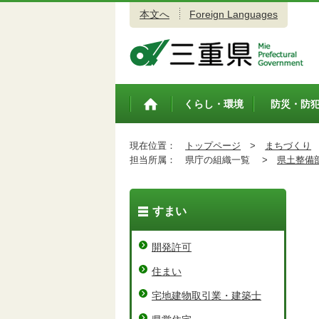
本文へ
Foreign Languages
三重県公式ウェブサイト
くらし・環境
防災・防
トップペ
ージ
現在位置：
トップページ
>
まちづくり
担当所属：
県庁の組織一覧 >
県土整備
すまい
開発許可
住まい
宅地建物取引業・建築士