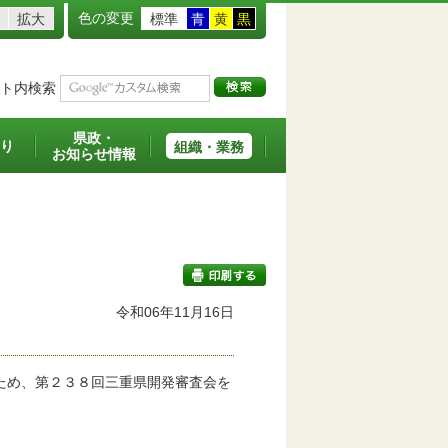
色の変更
拡大
標準
青
黄
黒
ト内検索
県政・
り
組織・業務
お知らせ情報
令和06年11月16日
印刷する
ため、第２３８回三重県開発審査会を