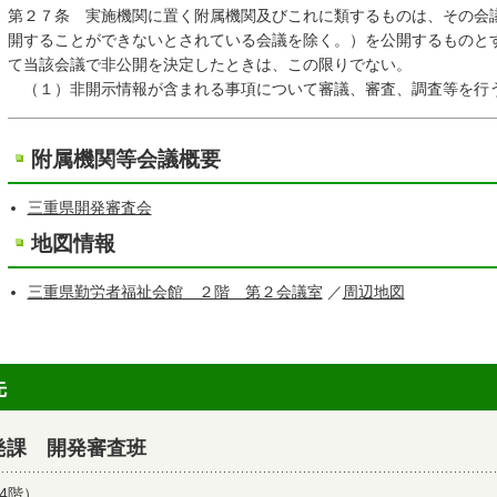
第２７条 実施機関に置く附属機関及びこれに類するものは、その会
開することができないとされている会議を除く。）を公開するものと
て当該会議で非公開を決定したときは、この限りでない。
（１）非開示情報が含まれる事項について審議、審査、調査等を行
附属機関等会議概要
三重県開発審査会
地図情報
三重県勤労者福祉会館 ２階 第２会議室
／
周辺地図
先
発課 開発審査班
4階）