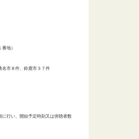
１番地）
名市８件、鈴鹿市３７件
に行い、開始予定時刻又は傍聴者数