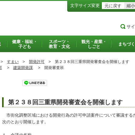
文字サイズ変更
元に戻す
縮小
サイ
健康・福祉・
スポーツ・
観光・産業・
犯
まちづく
子ども
教育・文化
しごと
>
すまい
>
開発許可
>
第２３８回三重県開発審査会を開催します
部
>
建築開発課
>
開発審査班
ツイート
第２３８回三重県開発審査会を開催します
市街化調整区域における開発行為の許可申請案件について審議する
次のとおり開催します。