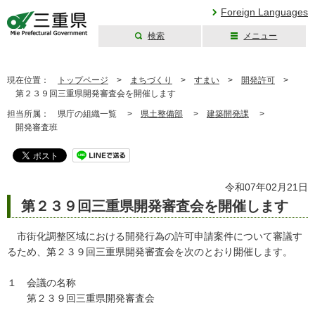
Foreign Languages
検索
メニュー
三重県公式ウェブ
サイト
現在位置：
トップページ
>
まちづくり
>
すまい
>
開発許可
>
第２３９回三重県開発審査会を開催します
担当所属：
県庁の組織一覧 >
県土整備部
>
建築開発課
>
開発審査班
令和07年02月21日
第２３９回三重県開発審査会を開催します
市街化調整区域における開発行為の許可申請案件について審議す
るため、第２３９回三重県開発審査会を次のとおり開催します。
１ 会議の名称
第２３９回三重県開発審査会