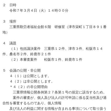
２ 日時
令和７年３月４日（火）１４時００分
３ 場所
三重県勤労者福祉会館６階 研修室（津市栄町１丁目８９１番
地）
４ 議題
（１）包括議決案件 三重県１２件、津市３件、松阪市１４
件、桑名市２件、鈴鹿市２１件
（２）本審査案件 松阪市１件、鈴鹿市１件
５ 会議の公開・非公開
４（１）は公開とします。
４（２）は非公開とします。
＊４（２）の非公開理由
三重県情報公開条例第２７条第１号の規定に該当するため。
案件の審査が、個人及び法人の許可申請に係る妥当性及び適
合性を審査するものであり、個人情報
及び法人の利益に関する情報が含まれる事項について取り扱う