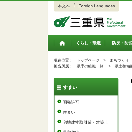
本文へ
Foreign Languages
三重県公式ウェブサイト
くらし・環境
防災・防
トップペ
ージ
現在位置：
トップページ
>
まちづくり
担当所属：
県庁の組織一覧 >
県土整備
すまい
開発許可
住まい
宅地建物取引業・建築士