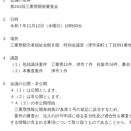
１ 会議の名称
第241回三重県開発審査会
２ 日時
令和７年11月12日（水曜日）10時00分
３ 場所
三重県勤労者福祉会館Ｂ階 特別会議室（津市栄町１丁目891番
４ 議題
（１）包括議決案件 三重県11件、津市７件、松阪市16件、桑名
（２）本審査案件 津市１件
５ 会議の公開・非公開
４（１）は公開とします。
４（２）は非公開とします。
＊４（２）の非公開理由
三重県情報公開条例第27条第１号の規定に該当するため。
案件の審査が、法人の許可申請に係る妥当性及び適合性を審査
する情報が含まれる事項について取り扱うものであることから、非