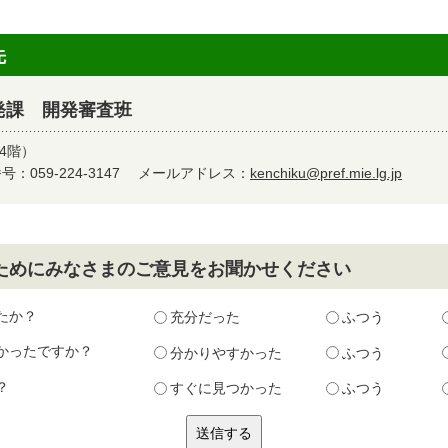
先
発課 開発審査班
4階）
：059-224-3147
メールアドレス：
kenchiku@pref.mie.lg.jp
ためにみなさまのご意見をお聞かせください
たか？
充分だった
ふつう
かったですか？
分かりやすかった
ふつう
？
すぐに見つかった
ふつう