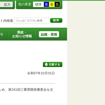
色の変更
拡大
標準
青
黄
黒
ト内検索
県政・
り
組織・業務
お知らせ情報
令和07年10月31日
印刷する
め、第241回三重県開発審査会を次