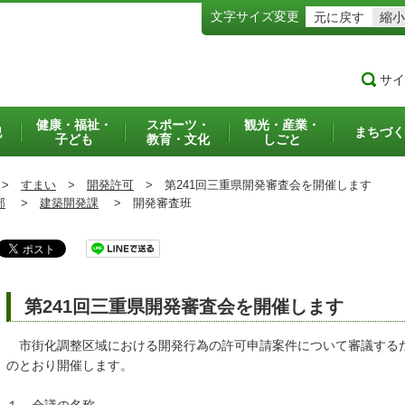
文字サイズ変更
元に戻す
縮小
サイ
健康・福祉・
スポーツ・
観光・産業・
犯
まちづく
子ども
教育・文化
しごと
>
すまい
>
開発許可
>
第241回三重県開発審査会を開催します
部
>
建築開発課
>
開発審査班
第241回三重県開発審査会を開催します
市街化調整区域における開発行為の許可申請案件について審議するた
のとおり開催します。