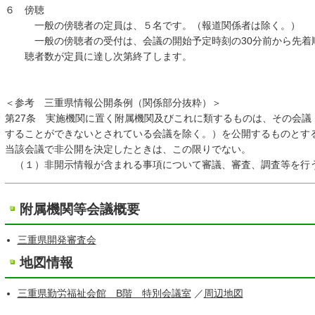
６ 傍聴
一般の傍聴者の定員は、５名です。（報道関係者は除く。）
一般の傍聴者の受付は、会議の開始予定時刻の30分前から先着
聴者数が定員に達し次第終了します。
＜参考 三重県情報公開条例（関係部分抜粋）＞
第27条 実施機関に置く附属機関及びこれに類するものは、その会議
することができないとされている会議を除く。）を公開するものとす
当該会議で非公開を決定したときは、この限りでない。
（１）非開示情報が含まれる事項について審議、審査、調査等を行
附属機関等会議概要
三重県開発審査会
地図情報
三重県勤労福祉会館 B階 特別会議室
／
周辺地図