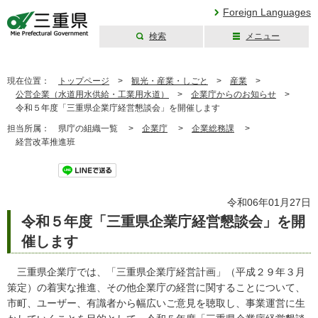
Foreign Languages
検索
メニュー
三重県公式ウェブ
サイト
現在位置：
トップページ
>
観光・産業・しごと
>
産業
>
公営企業（水道用水供給・工業用水道）
>
企業庁からのお知らせ
>
令和５年度「三重県企業庁経営懇談会」を開催します
担当所属：
県庁の組織一覧 >
企業庁
>
企業総務課
>
経営改革推進班
ツイート
令和06年01月27日
令和５年度「三重県企業庁経営懇談会」を開
催します
三重県企業庁では、「三重県企業庁経営計画」（平成２９年３月
策定）の着実な推進、その他企業庁の経営に関することについて、
市町、ユーザー、有識者から幅広いご意見を聴取し、事業運営に生