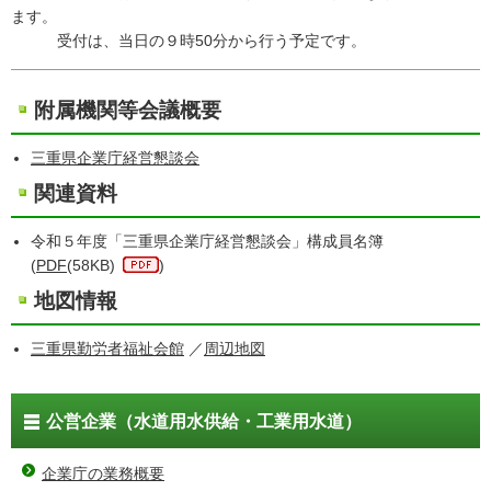
ます。
受付は、当日の９時50分から行う予定です。
附属機関等会議概要
三重県企業庁経営懇談会
関連資料
令和５年度「三重県企業庁経営懇談会」構成員名簿
(
PDF
(58KB)
)
地図情報
三重県勤労者福祉会館
／
周辺地図
公営企業（水道用水供給・工業用水道）
企業庁の業務概要