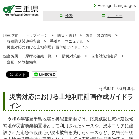
Foreign Languages
検索
メニュー
三重県公式ウェブ
サイト
現在位置：
トップページ
>
防災・防犯
>
防災・緊急情報
>
各種防災関連報告書
>
手引き・マニュアル
>
災害対応における土地利用計画作成ガイドライン
担当所属：
県庁の組織一覧 >
防災対策部
>
災害対策推進課
>
企画・体制整備班
令和08年03月30日
災害対応における土地利用計画作成ガイドラ
イン
令和６年能登半島地震と奥能登豪雨では、応急仮設住宅の建設候
補地が災害廃棄物置場として利用されたケースや、浸水エリアに建
設された応急仮設住宅が浸水被害を受けたケースなど、災害発生後