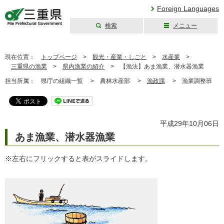
Foreign Languages
検索
メニュー
三重県公式ウェブ
サイト
現在位置：
トップページ
>
観光・産業・しごと
>
水産業
>
三重県の漁業
>
県内漁業の紹介
>
【漁法】あま漁業、潜水器漁業
担当所属：
県庁の組織一覧 >
農林水産部 >
漁政課
>
漁業調整班
平成29年10月06日
あま漁業、潜水器漁業
※左右にフリックすると表がスライドします。