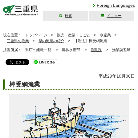
Foreign Languages
検索
メニュー
三重県公式ウェブ
サイト
現在位置：
トップページ
>
観光・産業・しごと
>
水産業
>
三重県の漁業
>
県内漁業の紹介
>
【漁法】棒受網漁業
担当所属：
県庁の組織一覧 >
農林水産部 >
漁政課
>
漁業調整班
平成29年10月06日
棒受網漁業