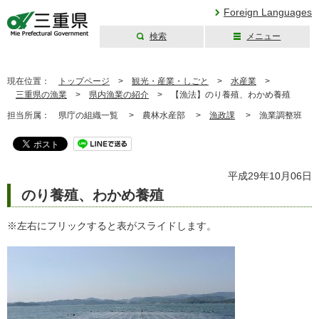
Foreign Languages
検索
メニュー
三重県公式ウェブ
サイト
現在位置：
トップページ
>
観光・産業・しごと
>
水産業
>
三重県の漁業
>
県内漁業の紹介
>
【漁法】のり養殖、わかめ養殖
担当所属：
県庁の組織一覧 >
農林水産部 >
漁政課
>
漁業調整班
平成29年10月06日
のり養殖、わかめ養殖
※左右にフリックすると表がスライドします。