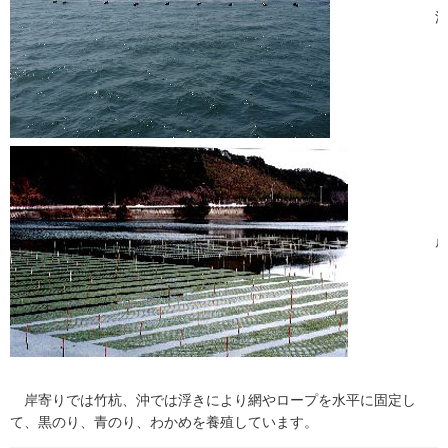
岸寄りでは竹杭、沖では浮きにより網やロープを水平に固定し
て、黒のり、青のり、わかめを養殖しています。