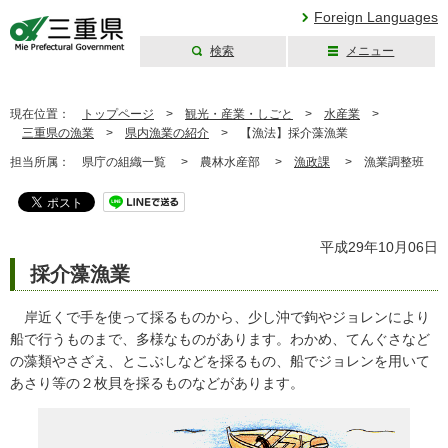
Foreign Languages
検索
メニュー
三重県公式ウェブ
サイト
現在位置：
トップページ
>
観光・産業・しごと
>
水産業
>
三重県の漁業
>
県内漁業の紹介
>
【漁法】採介藻漁業
担当所属：
県庁の組織一覧 >
農林水産部 >
漁政課
>
漁業調整班
平成29年10月06日
採介藻漁業
岸近くで手を使って採るものから、少し沖で鉤やジョレンにより
船で行うものまで、多様なものがあります。わかめ、てんぐさなど
の藻類やさざえ、とこぶしなどを採るもの、船でジョレンを用いて
あさり等の２枚貝を採るものなどがあります。