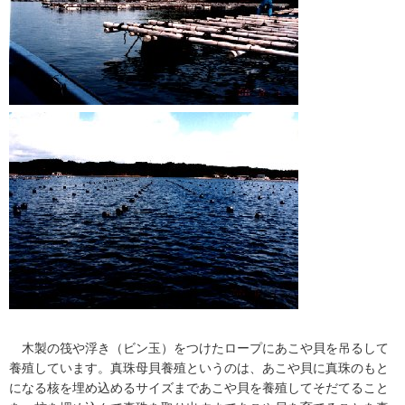
木製の筏や浮き（ビン玉）をつけたロープにあこや貝を吊るして
養殖しています。真珠母貝養殖というのは、あこや貝に真珠のもと
になる核を埋め込めるサイズまであこや貝を養殖してそだてること