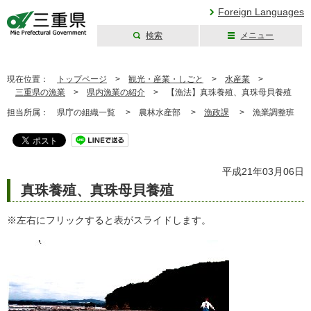
Foreign Languages
検索
メニュー
三重県公式ウェブ
サイト
現在位置：
トップページ
>
観光・産業・しごと
>
水産業
>
三重県の漁業
>
県内漁業の紹介
>
【漁法】真珠養殖、真珠母貝養殖
担当所属：
県庁の組織一覧 >
農林水産部 >
漁政課
>
漁業調整班
平成21年03月06日
真珠養殖、真珠母貝養殖
※左右にフリックすると表がスライドします。