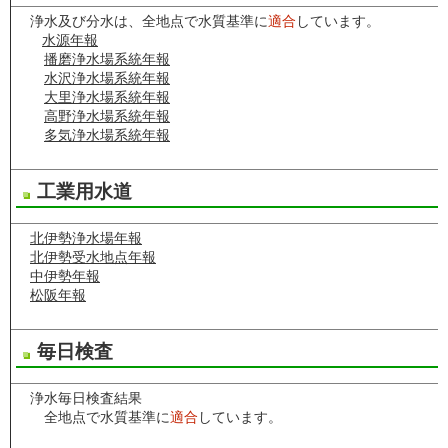
浄水及び分水は、全地点で水質基準に
適合
しています。
水源年報
播磨浄水場系統年報
水沢浄水場系統年報
大里浄水場系統年報
高野浄水場系統年報
多気浄水場系統年報
工業用水道
北伊勢浄水場年報
北伊勢受水地点年報
中伊勢年報
松阪年報
毎日検査
浄水毎日検査結果
全地点で水質基準に
適合
しています。