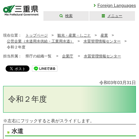
Foreign Languages
検索
メニュー
三重県公式ウェブ
サイト
現在位置：
トップページ
>
観光・産業・しごと
>
産業
>
公営企業（水道用水供給・工業用水道）
>
水質管理情報センター
>
令和２年度
担当所属：
県庁の組織一覧 >
企業庁
>
水質管理情報センター
令和03年03月31日
令和２年度
※左右にフリックすると表がスライドします。
水道