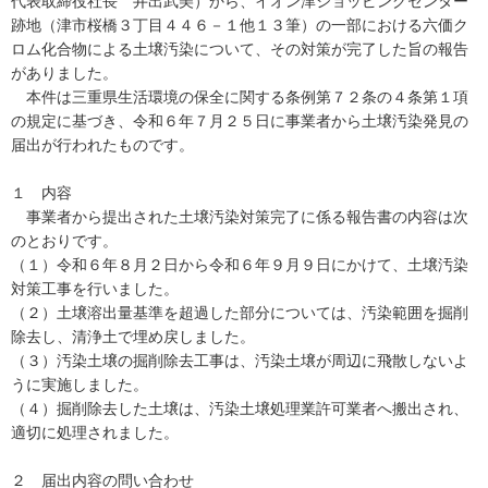
代表取締役社長 井出武美）から、イオン津ショッピングセンター
跡地（津市桜橋３丁目４４６－１他１３筆）の一部における六価ク
ロム化合物による土壌汚染について、その対策が完了した旨の報告
がありました。
本件は三重県生活環境の保全に関する条例第７２条の４条第１項
の規定に基づき、令和６年７月２５日に事業者から土壌汚染発見の
届出が行われたものです。
１ 内容
事業者から提出された土壌汚染対策完了に係る報告書の内容は次
のとおりです。
（１）令和６年８月２日から令和６年９月９日にかけて、土壌汚染
対策工事を行いました。
（２）土壌溶出量基準を超過した部分については、汚染範囲を掘削
除去し、清浄土で埋め戻しました。
（３）汚染土壌の掘削除去工事は、汚染土壌が周辺に飛散しないよ
うに実施しました。
（４）掘削除去した土壌は、汚染土壌処理業許可業者へ搬出され、
適切に処理されました。
２ 届出内容の問い合わせ