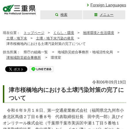
Foreign Languages
検索
メニュー
三重県公式ウェブ
サイト
現在位置：
トップページ
>
くらし・環境
>
地球環境と生活環境
>
土壌・地下水
>
土壌・地下水汚染の発見
>
津市桜橋地内における土壌汚染対策の完了について
担当所属：
県庁の組織一覧 >
地域防災総合事務所・地域活性化局 >
津地域防災総合事務所
>
環境室
令和06年09月19日
津市桜橋地内における土壌汚染対策の完了に
ついて
令和６年９月１８日、第一交通産業株式会社（福岡県北九州市小
倉北区馬借２丁目６番８号 代表取締役社長 田中亮一郎）及びイ
オンリテール株式会社（千葉県千葉市美浜区中瀬１丁目５番地１