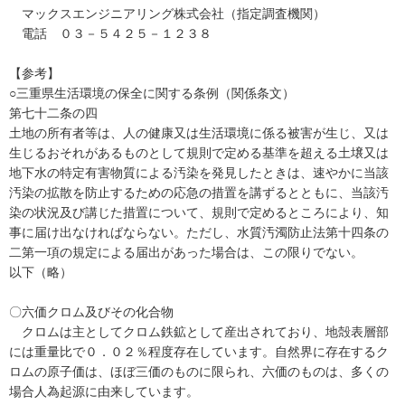
マックスエンジニアリング株式会社（指定調査機関）
電話 ０３－５４２５－１２３８
【参考】
○三重県生活環境の保全に関する条例（関係条文）
第七十二条の四
土地の所有者等は、人の健康又は生活環境に係る被害が生じ、又は
生じるおそれがあるものとして規則で定める基準を超える土壌又は
地下水の特定有害物質による汚染を発見したときは、速やかに当該
汚染の拡散を防止するための応急の措置を講ずるとともに、当該汚
染の状況及び講じた措置について、規則で定めるところにより、知
事に届け出なければならない。ただし、水質汚濁防止法第十四条の
二第一項の規定による届出があった場合は、この限りでない。
以下（略）
〇六価クロム及びその化合物
クロムは主としてクロム鉄鉱として産出されており、地殻表層部
には重量比で０．０２％程度存在しています。自然界に存在するク
ロムの原子価は、ほぼ三価のものに限られ、六価のものは、多くの
場合人為起源に由来しています。