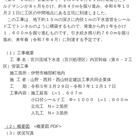
ルドマシンが８ヶ月をかけ、約８４０mを掘り進み、令和６年１０
月２１日に工区の中間地点にある立坑に到達しました。
この工事は、地下約１５ｍの深さに内径１ｍの下水道管をシール
ド工でトンネルのように構築するもので、発進から約１年をかけ
１，６００ｍを掘り進むものです。引き続き残り約７６０mを掘り
進め、来年春（令和７年４月）に到達する予定です。
（１）工事概要
工 事 名：宮川流域下水道（宮川処理区）内宮幹線（第６－２工
区）管渠工事
施工箇所：伊勢市楠部町地内
施 工 者：山野・西邦・西山特定建設工事共同企業体
工 期：令和５年３月２９日～令和７年１２月１７日
工事内容：施工延長 L=１，６０７ｍ
小口径シールド工 Φ＝１０００ L=１，６００ｍ
立坑工 N＝２箇所
人孔工 N＝３箇所
（２）概要図
<概要図.PDF>
（３）状況写真