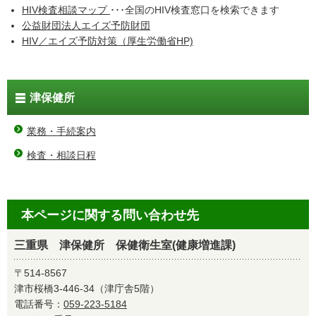
HIV検査相談マップ
･･･全国のHIV検査窓口を検索できます
公益財団法人エイズ予防財団
HIV／エイズ予防対策（厚生労働省HP)
津保健所
業務・手続案内
検査・相談日程
本ページに関する問い合わせ先
三重県 津保健所 保健衛生室(健康増進課)
〒514-8567
津市桜橋3-446-34（津庁舎5階）
電話番号：
059-223-5184