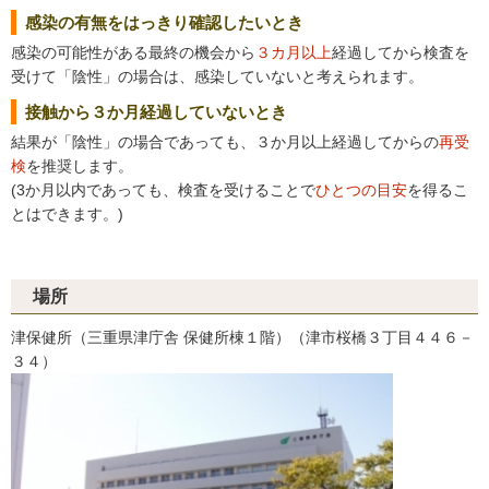
感染の有無をはっきり確認したいとき
感染の可能性がある最終の機会から
３カ月以上
経過してから検査を
受けて「陰性」の場合は、感染していないと考えられます。
接触から３か月経過していないとき
結果が「陰性」の場合であっても、３か月以上経過してからの
再受
検
を推奨します。
(3か月以内であっても、検査を受けることで
ひとつの目安
を得るこ
とはできます。)
場所
津保健所（三重県津庁舎 保健所棟１階）（津市桜橋３丁目４４６－
３４）