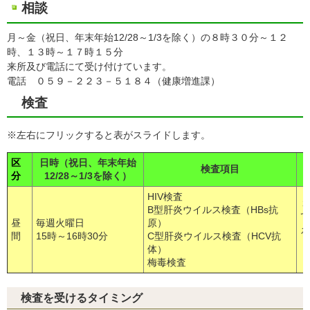
相談
月～金（祝日、年末年始12/28～1/3を除く）の８時３０分～１２
時、１３時～１７時１５分
来所及び電話にて受け付けています。
電話 ０５９－２２３－５１８４（健康増進課）
検査
※左右にフリックすると表がスライドします。
区
日時（祝日、年末年始
検査項目
分
12/28～1/3を除く）
HIV検査
１
B型肝炎ウイルス検査（HBs抗
て
昼
毎週火曜日
原）
え
間
15時～16時30分
C型肝炎ウイルス検査（HCV抗
体）
梅毒検査
検査を受けるタイミング