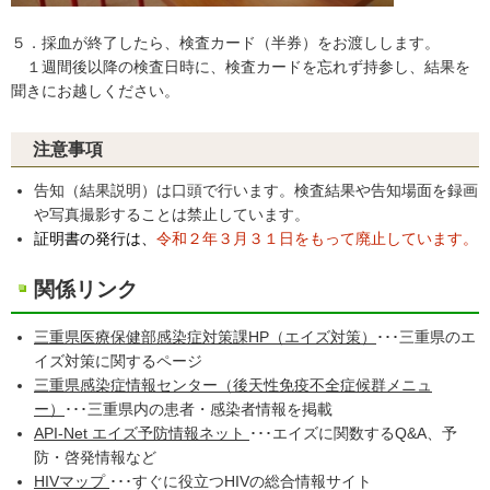
５．採血が終了したら、検査カード（半券）をお渡しします。
１週間後以降の検査日時に、検査カードを忘れず持参し、結果を
聞きにお越しください。
注意事項
告知（結果説明）は口頭で行います。検査結果や告知場面を録画
や写真撮影することは禁止しています。
証明書の発行は、
令和２年３月３１日をもって廃止しています。
関係リンク
三重県医療保健部感染症対策課HP（エイズ対策）
･･･三重県のエ
イズ対策に関するページ
三重県感染症情報センター（後天性免疫不全症候群メニュ
ー）
･･･三重県内の患者・感染者情報を掲載
API-Net エイズ予防情報ネット
･･･エイズに関数するQ&A、予
防・啓発情報など
HIVマップ
･･･すぐに役立つHIVの総合情報サイト