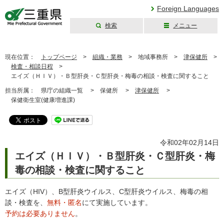
Foreign Languages
検索
メニュー
三重県公式ウェブ
サイト
現在位置：
トップページ
>
組織・業務
>
地域事務所 >
津保健所
>
検査・相談日程
>
エイズ（ＨＩＶ）・Ｂ型肝炎・Ｃ型肝炎・梅毒の相談・検査に関すること
担当所属：
県庁の組織一覧 >
保健所 >
津保健所
>
保健衛生室(健康増進課)
令和02年02月14日
エイズ（ＨＩＶ）・Ｂ型肝炎・Ｃ型肝炎・梅
毒の相談・検査に関すること
エイズ（HIV）、B型肝炎ウイルス、C型肝炎ウイルス、梅毒の相
談・検査を、
無料・匿名
にて実施しています。
予約は必要ありません
。