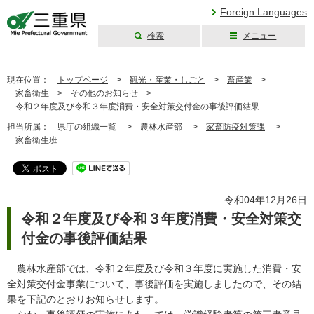
Foreign Languages
検索
メニュー
三重県公式ウェブ
サイト
現在位置：
トップページ
>
観光・産業・しごと
>
畜産業
>
家畜衛生
>
その他のお知らせ
>
令和２年度及び令和３年度消費・安全対策交付金の事後評価結果
担当所属：
県庁の組織一覧 >
農林水産部 >
家畜防疫対策課
>
家畜衛生班
令和04年12月26日
令和２年度及び令和３年度消費・安全対策交
付金の事後評価結果
農林水産部では、令和２年度及び令和３年度に実施した消費・安
全対策交付金事業について、事後評価を実施しましたので、その結
果を下記のとおりお知らせします。