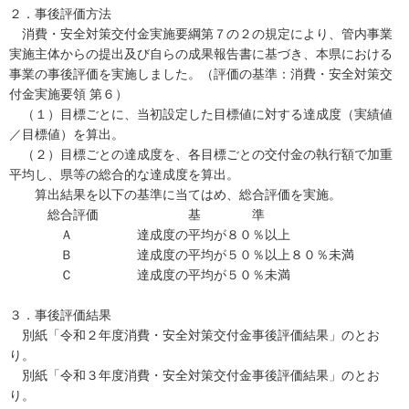
２．事後評価方法
消費・安全対策交付金実施要綱第７の２の規定により、管内事業
実施主体からの提出及び自らの成果報告書に基づき、本県における
事業の事後評価を実施しました。（評価の基準：消費・安全対策交
付金実施要領 第６）
（１）目標ごとに、当初設定した目標値に対する達成度（実績値
／目標値）を算出。
（２）目標ごとの達成度を、各目標ごとの交付金の執行額で加重
平均し、県等の総合的な達成度を算出。
算出結果を以下の基準に当てはめ、総合評価を実施。
総合評価 基 準
Ａ 達成度の平均が８０％以上
Ｂ 達成度の平均が５０％以上８０％未満
Ｃ 達成度の平均が５０％未満
３．事後評価結果
別紙「令和２年度消費・安全対策交付金事後評価結果」のとお
り。
別紙「令和３年度消費・安全対策交付金事後評価結果」のとお
り。