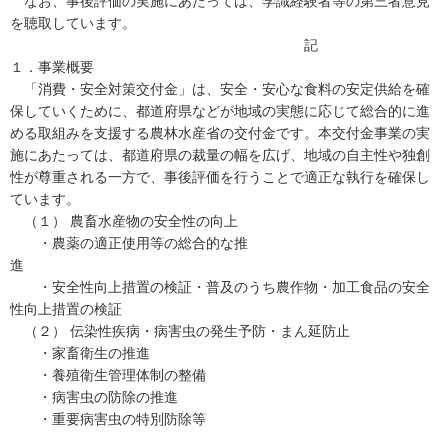
なお、事後評価の実施にあたっては、学識経験者等の第三者意見
を聴取しています。
記
１．事業概要
「消費・安全対策交付金」は、安全・安心な食料の安定供給を確
保していくために、都道府県などが地域の実態に応じて総合的に進
める取組みを支援する農林水産省の交付金です。本交付金事業の実
施にあたっては、都道府県の裁量の幅を広げ、地域の自主性や独創
性が尊重される一方で、事後評価を行うことで適正な執行を確保し
ています。
（１） 農畜水産物の安全性の向上
・農薬の適正使用等の総合的な推
進
・安全性向上措置の検証・普及のうち農作物・加工食品の安全
性向上措置の検証
（２） 伝染性疾病・病害虫の発生予防・まん延防止
・家畜衛生の推進
・養殖衛生管理体制の整備
・病害虫の防除の推進
・重要病害虫の特別防除等