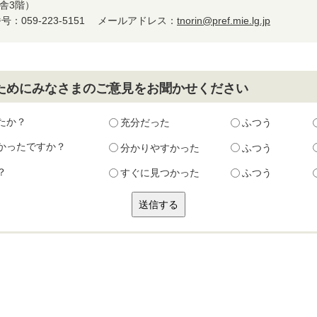
庁舎3階）
：059-223-5151
メールアドレス：
tnorin@pref.mie.lg.jp
ためにみなさまのご意見をお聞かせください
たか？
充分だった
ふつう
かったですか？
分かりやすかった
ふつう
？
すぐに見つかった
ふつう