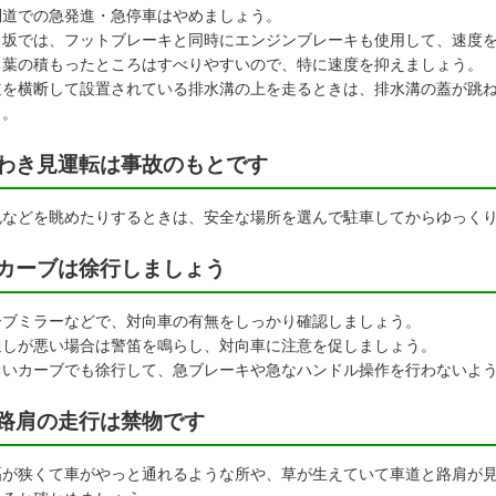
利道での急発進・急停車はやめましょう。
り坂では、フットブレーキと同時にエンジンブレーキも使用して、速度
ち葉の積もったところはすべりやすいので、特に速度を抑えましょう。
道を横断して設置されている排水溝の上を走るときは、排水溝の蓋が跳
う。
わき見運転は事故のもとです
色などを眺めたりするときは、安全な場所を選んで駐車してからゆっく
カーブは徐行しましょう
ーブミラーなどで、対向車の有無をしっかり確認しましょう。
通しが悪い場合は警笛を鳴らし、対向車に注意を促しましょう。
るいカーブでも徐行して、急ブレーキや急なハンドル操作を行わないよ
路肩の走行は禁物です
幅が狭くて車がやっと通れるような所や、草が生えていて車道と路肩が