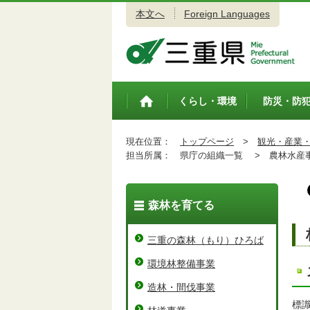
本文へ
Foreign Languages
三重県公式ウェブサイト
くらし・環境
防災・防
トップペ
ージ
現在位置：
トップページ
>
観光・産業
担当所属：
県庁の組織一覧 >
農林水産事
森林を育てる
三重の森林（もり）ひろば
環境林整備事業
造林・間伐事業
標