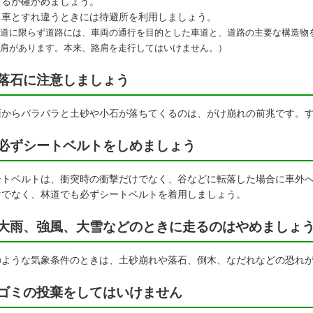
きるか確かめましょう。
向車とすれ違うときには待避所を利用しましょう。
道に限らず道路には、車両の通行を目的とした車道と、道路の主要な構造物
肩があります。本来、路肩を走行してはいけません。）
落石に注意しましょう
面からバラバラと土砂や小石が落ちてくるのは、がけ崩れの前兆です。
必ずシートベルトをしめましょう
ートベルトは、衝突時の衝撃だけでなく、谷などに転落した場合に車外
けでなく、林道でも必ずシートベルトを着用しましょう。
大雨、強風、大雪などのときに走るのはやめましょ
のような気象条件のときは、土砂崩れや落石、倒木、なだれなどの恐れ
ゴミの投棄をしてはいけません