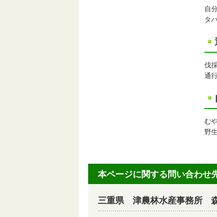
自
タ
伐
通
む
野
本ページに関する問い合わせ
三重県 津農林水産事務所 森