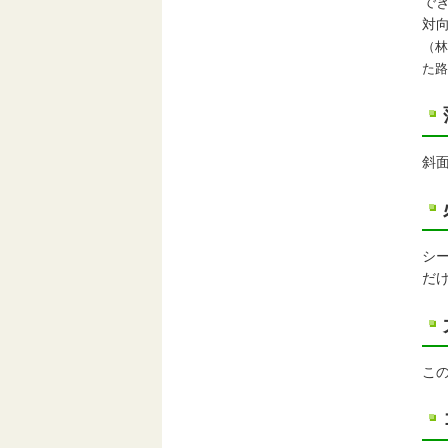
で
対
（林
た路
斜
シ
だ
こ