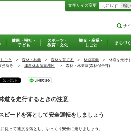
文字サイズ変更
元に戻す
縮小
サイ
健康・福祉・
スポーツ・
観光・産業・
犯
まちづく
子ども
教育・文化
しごと
・しごと
>
森林・林業
>
森林を育てる
>
林道事業
>
林道を走行す
務所等 >
津農林水産事務所
>
森林・林業室(森林保全課)
林道を走行するときの注意
スピードを落として安全運転をしましょう
識に従って速度を落とし、ゆっくり安全に走りましょう。