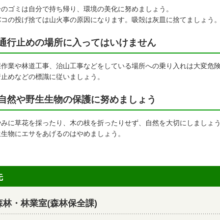
分のゴミは自分で持ち帰り、環境の美化に努めましょう。
バコの投げ捨ては山火事の原因になります。吸殻は灰皿に捨てましょう
通行止めの場所に入ってはいけません
採作業や林道工事、治山工事などをしている場所への乗り入れは大変危
行止めなどの標識に従いましょう。
自然や野生生物の保護に努めましょう
やみに草花を採ったり、木の枝を折ったりせず、自然を大切にしましょ
生生物にエサをあげるのはやめましょう。
先
林・林業室(森林保全課)