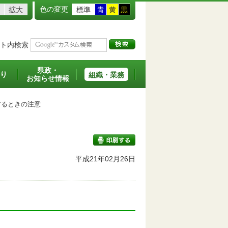
色の変更
拡大
標準
青
黄
黒
ト内検索
県政・
り
組織・業務
お知らせ情報
るときの注意
平成21年02月26日
印刷する