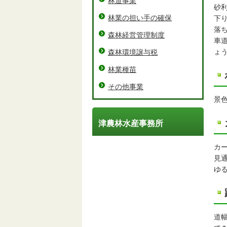
林道事業
砂
林業の担い手の確保
下
落
森林経営管理制度
車
ょ
森林環境譲与税
林業種苗
その他事業
景
津農林水産事務所
カ
見
ゆ
道