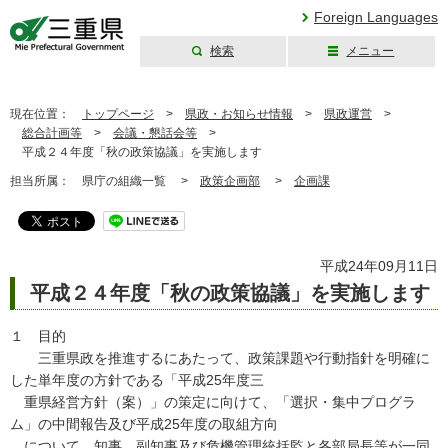
Foreign Languages
検索
メニュー
三重県公式ウェブ
サイト
現在位置：
トップページ
>
県政・お知らせ情報
>
県政運営
>
総合計画等
>
会議・懇話会等
>
平成２４年度「秋の政策協議」を実施します
担当所属：
県庁の組織一覧 >
政策企画部
>
企画課
平成24年09月11日
平成２４年度「秋の政策協議」を実施します
１ 目的
三重県政を推進するにあたって、政策課題や行動指針を明確に
した単年度の方針である「平成25年度三
重県経営方針（案）」の策定に向けて、「選択・集中プログラ
ム」の中間報告及び平成25年度の取組方向
について、知事、副知事及び危機管理統括監と各部局長等が一同