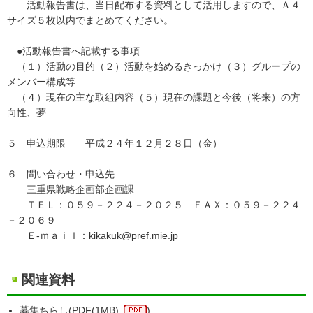
活動報告書は、当日配布する資料として活用しますので、Ａ４
サイズ５枚以内でまとめてください。
●活動報告書へ記載する事項
（１）活動の目的（２）活動を始めるきっかけ（３）グループの
メンバー構成等
（４）現在の主な取組内容（５）現在の課題と今後（将来）の方
向性、夢
５ 申込期限 平成２４年１２月２８日（金）
６ 問い合わせ・申込先
三重県戦略企画部企画課
ＴＥＬ：０５９－２２４－２０２５ ＦＡＸ：０５９－２２４
－２０６９
Ｅ-ｍａｉｌ：kikakuk@pref.mie.jp
関連資料
募集ちらし(
PDF
(1MB)
)