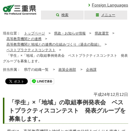
Foreign Languages
検索
メニュー
三重県公式ウェブ
サイト
現在位置：
トップページ
>
県政・お知らせ情報
>
県政運営
>
高等教育機関との連携
>
高等教育機関と地域との連携の仕組みづくり（過去の取組）
>
ベストプラクティスコンテスト
>
「学生」×「地域」の取組事例発表会 ベストプラクティスコンテスト 発表
グループを募集します。
担当所属：
県庁の組織一覧 >
政策企画部
>
企画課
平成24年12月12日
「学生」×「地域」の取組事例発表会 ベス
トプラクティスコンテスト 発表グループを
募集します。