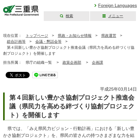
Foreign Languages
検索
メニュー
三重県公式ウェブ
サイト
現在位置：
トップページ
>
県政・お知らせ情報
>
県政運営
>
総合計画等
>
会議・懇話会等
>
第４回新しい豊かさ協創プロジェクト推進会議（県民力を高める絆づくり協
創プロジェクト）を開催します
担当所属：
県庁の組織一覧 >
政策企画部
>
企画課
平成25年03月14日
第４回新しい豊かさ協創プロジェクト推進会
議（県民力を高める絆づくり協創プロジェク
ト）を開催します
県では、「みえ県民力ビジョン・行動計画」における「新しい豊
かさ協創プロジェクト」を、県民の皆さんの持つさまざまな力を結