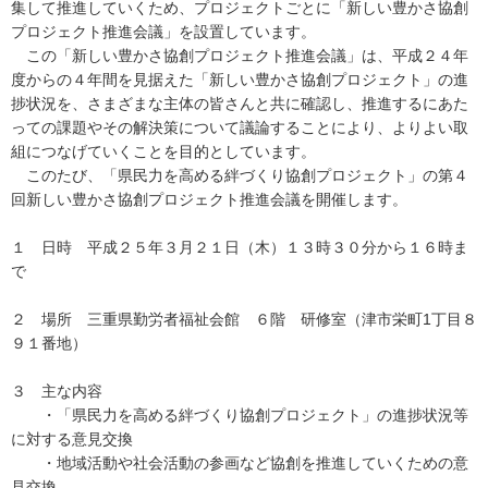
集して推進していくため、プロジェクトごとに「新しい豊かさ協創
プロジェクト推進会議」を設置しています。
この「新しい豊かさ協創プロジェクト推進会議」は、平成２４年
度からの４年間を見据えた「新しい豊かさ協創プロジェクト」の進
捗状況を、さまざまな主体の皆さんと共に確認し、推進するにあた
っての課題やその解決策について議論することにより、よりよい取
組につなげていくことを目的としています。
このたび、「県民力を高める絆づくり協創プロジェクト」の第４
回新しい豊かさ協創プロジェクト推進会議を開催します。
１ 日時 平成２５年３月２１日（木）１３時３０分から１６時ま
で
２ 場所 三重県勤労者福祉会館 ６階 研修室（津市栄町1丁目８
９１番地）
３ 主な内容
・「県民力を高める絆づくり協創プロジェクト」の進捗状況等
に対する意見交換
・地域活動や社会活動の参画など協創を推進していくための意
見交換