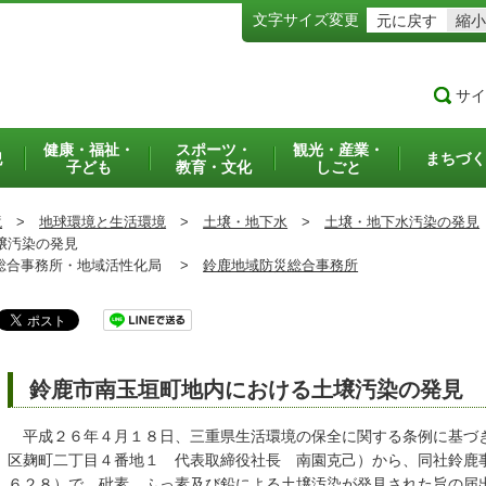
文字サイズ変更
元に戻す
縮小
サイ
健康・福祉・
スポーツ・
観光・産業・
犯
まちづく
子ども
教育・文化
しごと
境
>
地球環境と生活環境
>
土壌・地下水
>
土壌・地下水汚染の発見
壌汚染の発見
合事務所・地域活性化局 >
鈴鹿地域防災総合事務所
鈴鹿市南玉垣町地内における土壌汚染の発見
平成２６年４月１８日、三重県生活環境の保全に関する条例に基づ
区麹町二丁目４番地１ 代表取締役社長 南園克己）から、同社鈴鹿
６２８）で、砒素、ふっ素及び鉛による土壌汚染が発見された旨の届