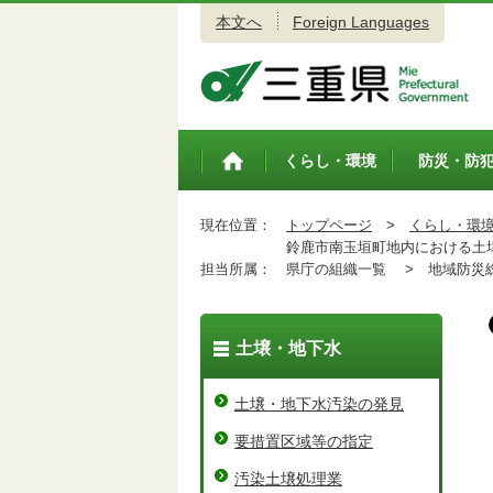
本文へ
Foreign Languages
三重県公式ウェブサイト
くらし・環境
防災・防
トップペ
ージ
現在位置：
トップページ
>
くらし・環
鈴鹿市南玉垣町地内における土
担当所属：
県庁の組織一覧 >
地域防災総
土壌・地下水
土壌・地下水汚染の発見
要措置区域等の指定
汚染土壌処理業