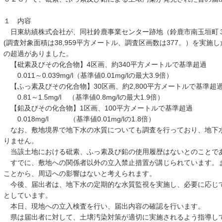
１ 内容
日東紡績株式会社が、同社鈴鹿事業センター跡地（鈴鹿市南玉垣町
(調査対象面積は38,959平方メートル、調査区画数は377。）を実
の超過がありました。
【砒素及びその化合物】4区画、約340平方メートルで基準超過
0.011～0.039mg/l（基準値0.01mg/lの最大3.9倍）
【ふっ素及びその化合物】30区画、約2,800平方メートルで基準超
0.81～1.5mg/l （基準値0.8mg/lの最大1.9倍）
【鉛及びその化合物】1区画、100平方メートルで基準超過
0.018mg/l （基準値0.01mg/lの1.8倍）
なお、敷地境界で地下水の水質についても調査を行っており、地下
りません。
当該土地における砒素、ふっ素及び鉛の使用履歴はないとのことで
すでに、敷地への関係者以外の立入禁止措置が講じられています。
ことから、周辺への影響はないと考えられます。
今後、届出者は、地下水の定期的な水質監視を実施し、必要に応じ
としています。
本日、現地への立入検査を行い、届出内容の確認を行います。
県は届出者に対して、土壌汚染対策が適切に実施されるよう指導し