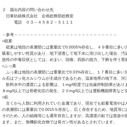
２ 届出内容の問い合わせ先
日東紡績株式会社 企画総務部総務室
電話 ０３－４５８２－５１１１
－参考－－－－－－－－－－－－－－－－－－－－－－－－－－
○砒素
砒素は地殻の表層部には重量比で0.0005%存在し、４９番目に多
吸着しやすい性質があり、地下浸透して地下水に溶け出した場合、汚
急性の中毒症状としては、めまい、頭痛、四肢の脱力、下痢を伴う胃
○ふっ素
ふっ素は地殻の表層部には重量比で0.03%存在し、１７番目に多い
ル石はフッ化カルシウムが主成分であるため、温泉地帯の地下水、河
飲料水中の濃度による影響は、１mg/l程度では虫歯抑制効果がありま
８mg/l以上では骨硬化症の発生、２０mg/l以上では運動機能障害な
○鉛
古くから人類に利用されていた金属であり、現在でも鉛蓄電池やは
の表層部には重量比で0.0015％存在し、広く存在するため、地質等
そのため、人の組織等にも通常存在しますが、高濃度の鉛では貧血や
ます。また、無機鉛化合物では発ガン性があるとされています。