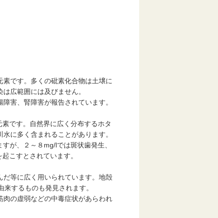
い元素です。多くの砒素化合物は土壌に
染は広範囲には及びません。
腸障害、腎障害が報告されています。
元素です。自然界に広く分布するホタ
川水に多く含まれることがあります。
すが、２～８mg/lでは斑状歯発生、
どを起こすとされています。
んだ等に広く用いられています。地殻
に由来するものも発見されます。
筋肉の虚弱などの中毒症状があらわれ