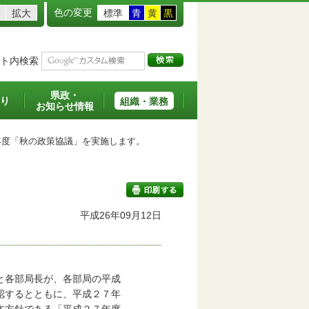
色の変更
拡大
標準
青
黄
黒
ト内検索
県政・
り
組織・業務
お知らせ情報
度「秋の政策協議」を実施します。
平成26年09月12日
印刷する
と各部局長が、各部局の平成
認するとともに、平成２７年