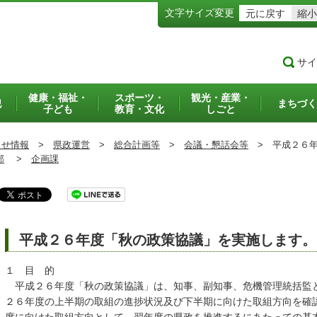
文字サイズ変更
元に戻す
縮小
サイ
健康・福祉・
スポーツ・
観光・産業・
犯
まちづく
子ども
教育・文化
しごと
らせ情報
>
県政運営
>
総合計画等
>
会議・懇話会等
>
平成２６年
部
>
企画課
平成２６年度「秋の政策協議」を実施します。
１ 目 的
平成２６年度「秋の政策協議」は、知事、副知事、危機管理統括監
２６年度の上半期の取組の進捗状況及び下半期に向けた取組方向を確