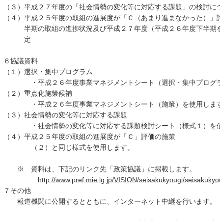
（３）平成２７年度の「社会情勢の変化等に対応する課題」の検討に
（４）平成２５年度の取組の進展度が「Ｃ（あまり進まなかった）」
半期の取組の進捗状況及び平成２７年度（平成２６年度下半期を
定
６協議資料
（１）選択・集中プログラム
・平成２６年度事業マネジメントシート（選択・集中プログラ
（２）重点化施策候補
・平成２６年度事業マネジメントシート（施策）を使用しま
（３）社会情勢の変化等に対応する課題
・社会情勢の変化等に対応する課題検討シート（様式１）を使
（４）平成２５年度の取組の進展度が「Ｃ」評価の施策
（２）と同じ様式を使用します。
※ 資料は、下記のリンク先「政策協議」に掲載します。
http://www.pref.mie.lg.jp/VISION/seisakukyougi/seisakuky
７その他
報道機関に公開するとともに、インターネット中継を行いま