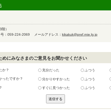
先
3階）
：059-224-2069
メールアドレス：
kikakuk@pref.mie.lg.jp
ためにみなさまのご意見をお聞かせください
たか？
充分だった
ふつう
かったですか？
分かりやすかった
ふつう
？
すぐに見つかった
ふつう