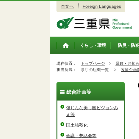
本文へ
Foreign Languages
三重県公式ウェブサイト
くらし・環境
防災・防
トップペ
ージ
現在位置：
トップページ
>
県政・お知
担当所属：
県庁の組織一覧 >
政策企画
総合計画等
強じんな美し国ビジョンみ
え等
国土強靱化
会議・懇話会等