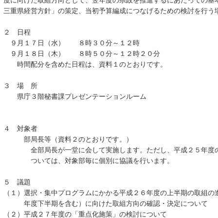
度に向けた取組方向として、翌年度の県政を推進するにあたっての基
三重県経営方針」の策定、当初予算編成につなげるための検討を行う
２ 日程
９月１７日（水） ８時３０分～１２時
９月１８日（木） ８時５０分～１２時２０分
時間配分を含めた日程は、資料１のとおりです。
３ 場 所
県庁３階秘書課プレゼンテーションルーム
４ 対象者
部局長等（資料２のとおりです。）
全部局長が一堂に会して実施します。ただし、平成２５年度の
ついては、対象部毎に個別に協議を行います。
５ 議題
（１）選択・集中プログラムにかかる平成２６年度の上半期の取組の
年度下半期を含む）に向けた取組方向の確認・決定について
（２）平成２７年度の「重点化施策」の検討について