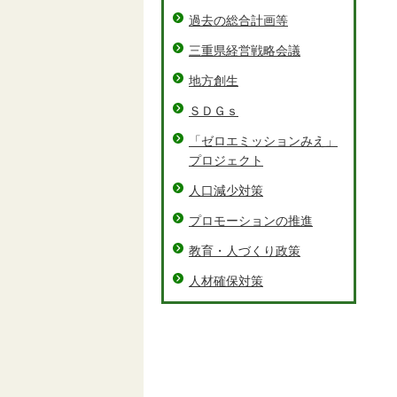
過去の総合計画等
三重県経営戦略会議
地方創生
ＳＤＧｓ
「ゼロエミッションみえ」
プロジェクト
人口減少対策
プロモーションの推進
教育・人づくり政策
人材確保対策