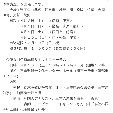
体験講座」を開催します。
会場：県庁舎（桑名、四日市、鈴鹿、津、松阪、伊勢、志摩、
伊賀、尾鷲、熊野）
日程：４月２日（土） ＜伊勢・伊賀＞
４月３日（日） ＜桑名・志摩・熊野＞
４月９日（土） ＜四日市・鈴鹿＞
４月１０日（日）＜津・松阪・尾鷲＞
申込期限：３月２０日（日／祝）
総参加定員：１，０００名（参加費＠５００円）
◇第３回伊勢志摩サミットフォーラム
日時 ４月１６日（土）１３時～１５時４５分（開場１２時）
場所 三重県総合文化センター中ホール（津市一身田上津部田
１２３４）
内容
挨拶 鈴木英敬伊勢志摩サミット三重県民会議会長（三重県
知事）、前葉泰幸津市長
講演「英国人アナリスト、三重の未来を語る」（仮題）
講師 デービッド・アトキンソンさん（株式会社小西
美術工藝社代表取締役社長）