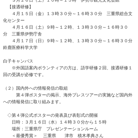
３月２６日（土）１０時～１５時 伊勢市観光文化会館
【接遇研修】
４月１５日（金）１３時３０分～１６時３０分 三重県総合文
化センター
４月１６日（土）９時～１２時、１３時３０分～１６時３０
分 三重県伊勢庁舎
４月１７日（日）９時～１２時、１３時３０分～１６時３０分
鈴鹿医療科学大学
白子キャンパス
※外国語案内ボランティアの方は、語学研修２回、接遇研修１
回の受講が必修です。
（２）国内外への情報発信の取組
第４弾ポスターの掲示、海外プレスツアーの実施など国内外
への情報発信に取り組みます。
◇第４弾公式ポスターの発表及び表彰式の開催
日時：３月１６日（水）１４時３０分から１５時
場所：三重県庁 プレゼンテーションルーム
＜最優秀賞＞ 三重県 津市 積木孝典さん