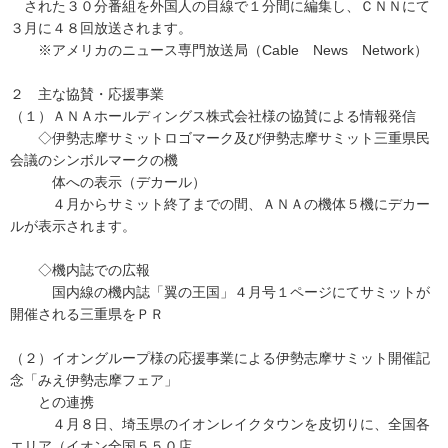
された３０分番組を外国人の目線で１分間に編集し、ＣＮＮにて
３月に４８回放送されます。
※アメリカのニュース専門放送局（Cable News Network）
２ 主な協賛・応援事業
（１）ＡＮＡホールディングス株式会社様の協賛による情報発信
◇伊勢志摩サミットロゴマーク及び伊勢志摩サミット三重県民
会議のシンボルマークの機
体への表示（デカール）
４月からサミット終了までの間、ＡＮＡの機体５機にデカー
ルが表示されます。
◇機内誌での広報
国内線の機内誌「翼の王国」４月号１ページにてサミットが
開催される三重県をＰＲ
（２）イオングループ様の応援事業による伊勢志摩サミット開催記
念「みえ伊勢志摩フェア」
との連携
４月８日、埼玉県のイオンレイクタウンを皮切りに、全国各
エリア（イオン全国５５０店