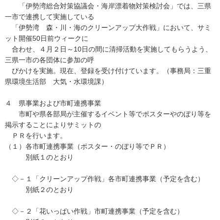
「伊勢湾総合対策協議会・海岸漂着物対策検討会」では、三県
一市で連携して実施している
「伊勢湾 森・川・海のクリーンアップ大作戦」において、サミ
ット開催50日前ウィークに
合わせ、４月２日～10日の間に清掃活動を実施してもらうよう、
三県一市の各団体に参加の呼
びかけを実施。現在、登録を受け付けています。（事務局：三重
県環境生活部 大気・水環境課）
４ 県事業および市町連携事業
市町や県各部局が主催するイベント等でポスターやのぼり等を
掲示することによりサミットの
ＰＲを行います。
（１）各市町連携事業（ポスター・のぼり等でＰＲ）
別紙１のとおり
◇－１「クリーンアップ作戦」各市町連携事業（予定を含む）
別紙２のとおり
◇－２「花いっぱい作戦」市町連携事業（予定を含む）