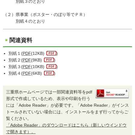
別紙３のとおり
（２）県事業（ポスター・のぼり等でＰＲ）
別紙４のとおり
関連資料
別紙１(
PDF
(12KB)
)
別紙２(
PDF
(9KB)
)
別紙３(
PDF
(10KB)
)
別紙４(
PDF
(6KB)
)
三重県ホームページでは一部関連資料等をpdf
形式で作成しているため、表示や印刷を行う
には「Adobe Reader」が必要です。「Adobe Reader」がインス
トールされていない場合には、インストールをまず行ってからご
覧ください。
「Adobe Reader」のダウンロードはこちら（新しいウインドウ
で開きます）。