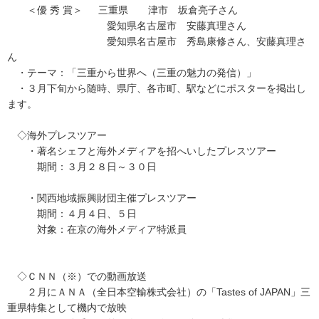
＜優 秀 賞＞ 三重県 津市 坂倉亮子さん
愛知県名古屋市 安藤真理さん
愛知県名古屋市 秀島康修さん、安藤真理さ
ん
・テーマ：「三重から世界へ（三重の魅力の発信）」
・３月下旬から随時、県庁、各市町、駅などにポスターを掲出し
ます。
◇海外プレスツアー
・著名シェフと海外メディアを招へいしたプレスツアー
期間：３月２８日～３０日
・関西地域振興財団主催プレスツアー
期間：４月４日、５日
対象：在京の海外メディア特派員
◇ＣＮＮ（※）での動画放送
２月にＡＮＡ（全日本空輸株式会社）の「Tastes of JAPAN」三
重県特集として機内で放映