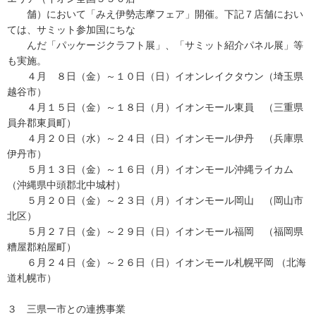
舗）において「みえ伊勢志摩フェア」開催。下記７店舗におい
ては、サミット参加国にちな
んだ「パッケージクラフト展」、「サミット紹介パネル展」等
も実施。
４月 ８日（金）～１０日（日）イオンレイクタウン（埼玉県
越谷市）
４月１５日（金）～１８日（月）イオンモール東員 （三重県
員弁郡東員町）
４月２０日（水）～２４日（日）イオンモール伊丹 （兵庫県
伊丹市）
５月１３日（金）～１６日（月）イオンモール沖縄ライカム
（沖縄県中頭郡北中城村）
５月２０日（金）～２３日（月）イオンモール岡山 （岡山市
北区）
５月２７日（金）～２９日（日）イオンモール福岡 （福岡県
糟屋郡粕屋町）
６月２４日（金）～２６日（日）イオンモール札幌平岡 （北海
道札幌市）
３ 三県一市との連携事業