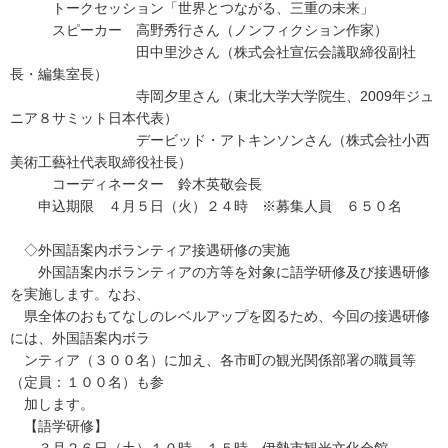
トークセッション「世界とつながる、三重の未来」
スピーカー 高野秀行さん（ノンフィクション作家）
田中里沙さん（株式会社宣伝会議取締役副社
長・編集室長）
寺岡夕里さん（東北大学大学院生、2009年ジュ
ニア８サミット日本代表）
デービッド・アトキンソンさん（株式会社小西
美術工藝社代表取締役社長）
コーディネーター 鈴木英敬会長
申込期限 ４月５日（火）２４時 ※募集人員 ６５０名
◇外国語案内ボランティア接遇研修の実施
外国語案内ボランティアの方等を対象に語学研修及び接遇研修
を実施します。なお、
県全体のおもてなしのレベルアップを図るため、今回の接遇研修
には、外国語案内ボラ
ンティア（３００名）に加え、各市町の観光関係部署の職員等
（定員：１００名）も参
加します。
【語学研修】