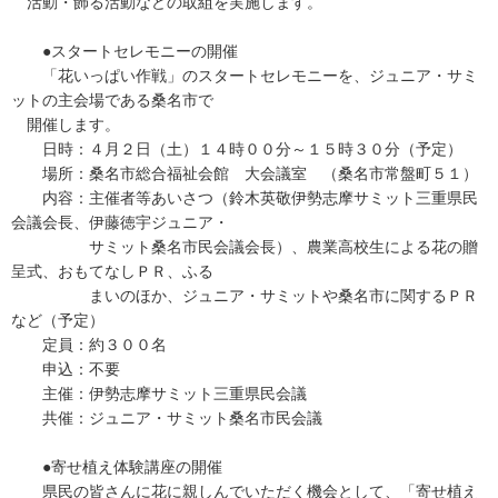
活動・飾る活動などの取組を実施します。
●スタートセレモニーの開催
「花いっぱい作戦」のスタートセレモニーを、ジュニア・サミ
ットの主会場である桑名市で
開催します。
日時：４月２日（土）１４時００分～１５時３０分（予定）
場所：桑名市総合福祉会館 大会議室 （桑名市常盤町５１）
内容：主催者等あいさつ（鈴木英敬伊勢志摩サミット三重県民
会議会長、伊藤徳宇ジュニア・
サミット桑名市民会議会長）、農業高校生による花の贈
呈式、おもてなしＰＲ、ふる
まいのほか、ジュニア・サミットや桑名市に関するＰＲ
など（予定）
定員：約３００名
申込：不要
主催：伊勢志摩サミット三重県民会議
共催：ジュニア・サミット桑名市民会議
●寄せ植え体験講座の開催
県民の皆さんに花に親しんでいただく機会として、「寄せ植え