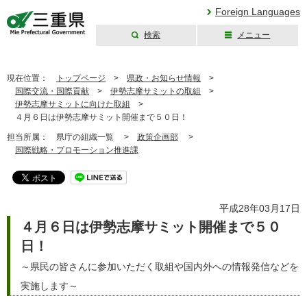
Foreign Languages
検索
メニュー
三重県公式ウェブ
サイト
現在位置：
トップページ
>
県政・お知らせ情報
>
国際交流・国際貢献
>
伊勢志摩サミットの取組
>
伊勢志摩サミットに向けた取組
>
４月６日は伊勢志摩サミット開催まで５０日！
担当所属：
県庁の組織一覧 >
政策企画部
>
国際戦略・プロモーション推進課
平成28年03月17日
４月６日は伊勢志摩サミット開催まで５０
日！
～県民の皆さんに参加いただく取組や国内外への情報発信などを
実施します～