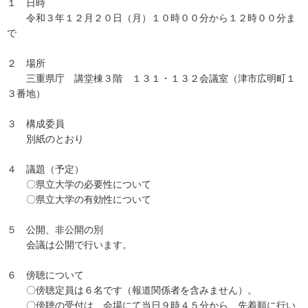
１ 日時
令和３年１２月２０日（月）１０時００分から１２時００分ま
で
２ 場所
三重県庁 講堂棟３階 １３１・１３２会議室（津市広明町１
３番地）
３ 構成委員
別紙のとおり
４ 議題（予定）
〇県立大学の必要性について
〇県立大学の有効性について
５ 公開、非公開の別
会議は公開で行います。
６ 傍聴について
〇傍聴定員は６名です（報道関係者を含みません）。
〇傍聴の受付は、会場にて当日９時４５分から、先着順に行い