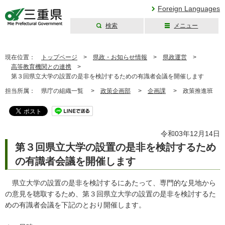
Foreign Languages
検索
メニュー
三重県公式ウェブ
サイト
現在位置：
トップページ
>
県政・お知らせ情報
>
県政運営
>
高等教育機関との連携
>
第３回県立大学の設置の是非を検討するための有識者会議を開催します
担当所属：
県庁の組織一覧 >
政策企画部
>
企画課
>
政策推進班
令和03年12月14日
第３回県立大学の設置の是非を検討するため
の有識者会議を開催します
県立大学の設置の是非を検討するにあたって、専門的な見地から
の意見を聴取するため、第３回県立大学の設置の是非を検討するた
めの有識者会議を下記のとおり開催します。