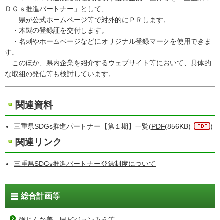
ＤＧｓ推進パートナー」として、
県が公式ホームページ等で対外的にＰＲします。
・木製の登録証を交付します。
・名刺やホームページなどにオリジナル登録マークを使用できま
す。
このほか、県内企業を紹介するウェブサイト等において、具体的
な取組の発信等も検討しています。
関連資料
三重県SDGs推進パートナー【第１期】一覧(
PDF
(856KB)
)
関連リンク
三重県SDGs推進パートナー登録制度について
総合計画等
強じんな美し国ビジョンみえ等