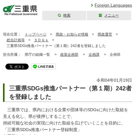
Foreign Languages
検索
メニュー
三重県公式ウェブ
サイト
現在位置：
トップページ
>
県政・お知らせ情報
>
県政運営
>
総合計画等
>
ＳＤＧｓ
>
三重県SDGs推進パートナー（第１期）242者を登録しました
担当所属：
県庁の組織一覧 >
政策企画部
>
企画課
>
企画班
令和04年01月19日
三重県SDGs推進パートナー（第１期）242者
を登録しました
三重県では、県内における企業や団体等のSDGsに向けた取組を
見える化し、県が後押しすることで、
持続可能な社会の実現に向けた取組を広げていくことを目的に、
「三重県SDGs推進パートナー登録制度」