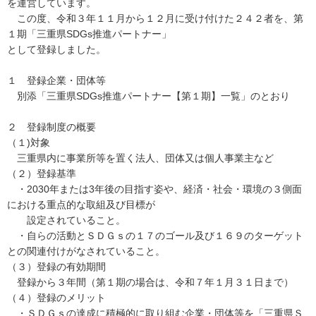
を運営しています。
この度、令和３年１１月から１２月に受け付けた２４２者を、第
１期「三重県SDGs推進パートナー」
として登録しました。
１ 登録企業・団体等
別添「三重県SDGs推進パートナー【第１期】一覧」のとおり
２ 登録制度の概要
（１)対象
三重県内に事業所等を置く法人、団体又は個人事業主など
（２）登録基準
・2030年または3年後の目指す姿や、経済・社会・環境の３側面
における重点的な取組及び目標が
設定されていること。
・自らの活動とＳＤＧｓの１７のゴール及び１６９のターゲット
との関連付けがなされていること。
（３）登録の有効期間
登録から３年間（第１期の場合は、令和７年１月３１日まで）
（４）登録のメリット
・ＳＤＧｓの達成に積極的に取り組む企業・団体等を「三重県Ｓ