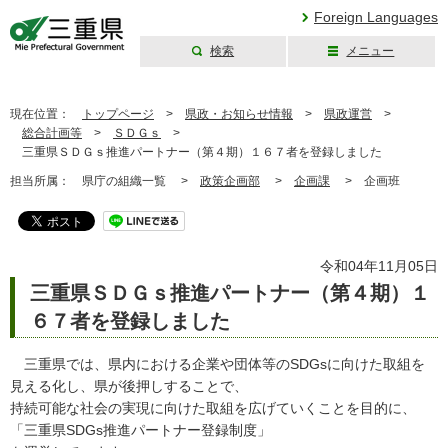
Foreign Languages
検索
メニュー
三重県公式ウェブ
サイト
現在位置：
トップページ
>
県政・お知らせ情報
>
県政運営
>
総合計画等
>
ＳＤＧｓ
>
三重県ＳＤＧｓ推進パートナー（第４期）１６７者を登録しました
担当所属：
県庁の組織一覧 >
政策企画部
>
企画課
>
企画班
令和04年11月05日
三重県ＳＤＧｓ推進パートナー（第４期）１
６７者を登録しました
三重県では、県内における企業や団体等のSDGsに向けた取組を
見える化し、県が後押しすることで、
持続可能な社会の実現に向けた取組を広げていくことを目的に、
「三重県SDGs推進パートナー登録制度」