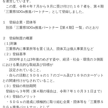
を運営しています。
この度、令和４年７月から９月に受け付けた１６７者を、第４期
「三重県SDGs推進パートナー」として登録しました。
１ 登録企業・団体等
別添「三重県SDGs推進パートナー【第４期】一覧」のとおり
２ 登録制度の概要
（１)対象
三重県内に事業所等を置く法人、団体又は個人事業主など
（２）登録基準
・2030年または3年後のめざす姿や、経済・社会・環境の３側面
における重点的な取組及び目標が
設定されていること。
・自らの活動とＳＤＧｓの１７のゴール及び１６９のターゲット
との関連付けがなされていること。
（３）登録の有効期間
登録から３年間（第４期の場合は、令和７年１０月３１日まで）
（４）登録のメリット
・ＳＤＧｓの達成に積極的に取り組む企業・団体等を「三重県Ｓ
ＤＧｓ推進パートナー」として、