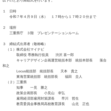
以下のとおり締結式を行います。
１ 日時
令和７年４月９日（水） １７時から１７時２０分まで
２ 場所
三重県庁 ３階 プレゼンテーションルーム
３ 締結式出席者（敬称略）
（１）株式会社マイナビ
取締役 専務執行役員 渋沢 喜一郎
キャリアデザイン企画運営統括本部 統括本部長 落合
和之
Locus統括部 統括部長 天本 貴之
東海営業統括部 統括部長 福田 圭人
（２）三重県
知事 一見 勝之
政策企画部長 小見山 幸弘
雇用経済部雇用対策課長 早川 哲生
教育委員会事務局高校教育課長 山北 正也