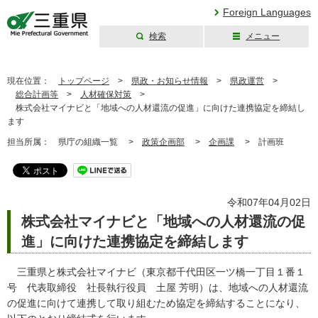
Foreign Languages
検索
メニュー
三重県公式ウェブ
サイト
現在位置：
トップページ
>
県政・お知らせ情報
>
県政運営
>
総合計画等
>
人材確保対策
>
株式会社マイナビと「地域への人材還流の促進」に向けた連携協定を締結し
ます
担当所属：
県庁の組織一覧 >
政策企画部
>
企画課
>
計画班
令和07年04月02日
株式会社マイナビと「地域への人材還流の促
進」に向けた連携協定を締結します
三重県と株式会社マイナビ（東京都千代田区一ツ橋一丁目１番１
号 代表取締役 社長執行役員 土屋 芳明）は、地域への人材還流
の促進に向けて連携して取り組むため協定を締結することになり、