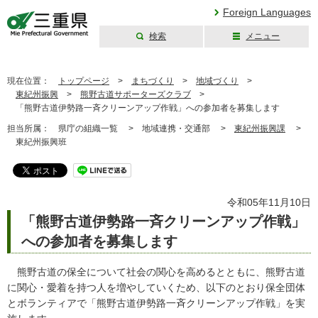
Foreign Languages
検索
メニュー
三重県公式ウェブ
サイト
現在位置：
トップページ
>
まちづくり
>
地域づくり
>
東紀州振興
>
熊野古道サポーターズクラブ
>
「熊野古道伊勢路一斉クリーンアップ作戦」への参加者を募集します
担当所属：
県庁の組織一覧 >
地域連携・交通部 >
東紀州振興課
>
東紀州振興班
令和05年11月10日
「熊野古道伊勢路一斉クリーンアップ作戦」
への参加者を募集します
熊野古道の保全について社会の関心を高めるとともに、熊野古道
に関心・愛着を持つ人を増やしていくため、以下のとおり保全団体
とボランティアで「熊野古道伊勢路一斉クリーンアップ作戦」を実