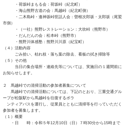
・荷坂峠まもる会：荷坂峠（紀北町）
・海山熊野古道の会：馬越峠（紀北町側）
・二木島峠・逢神坂峠世話人会：曽根次郎坂・太郎坂（尾鷲
市側）
・（一社）熊野レストレーション：大吹峠（熊野市）
・だんだんの会：松本峠（熊野市）
・熊野川体感塾：熊野川川原（紀宝町）
（４）活動内容
ごみ拾い、枯れ枝・落ち葉の除去、看板の拭き掃除等
（５）その他
当日の集合場所・連絡先等については、実施日の１週間前に
お知らせします。
２ 馬越峠での清掃活動の参加者募集について
馬越峠での清掃活動については、下記のとおり、三重交通グル
ープが松阪駅から馬越峠を往復するボラ
ンティアバスを運行し、従業員とともに清掃等を行っていただく
参加者を募集します。
（１）概要
・日 時：令和５年12月10日（日）７時30分から15時まで