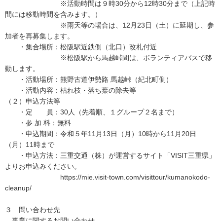
※活動時間は９時30分から12時30分まで（上記時
間には移動時間を含みます。）
※雨天等の場合は、12月23日（土）に延期し、参
加者を再募集します。
・集合場所：松阪駅近鉄側（北口）改札付近
※松阪駅から馬越峠間は、ボランティアバスで移
動します。
・活動場所：熊野古道伊勢路 馬越峠（紀北町側）
・活動内容：枯れ枝・落ち葉の除去等
（２）申込方法等
・定 員：30人（先着順、１グループ２名まで）
・参 加 料：無料
・申込期間：令和５年11月13日（月）10時から11月20日
（月）11時まで
・申込方法：三重交通（株）が運営するサイト「VISIT三重県」
よりお申込みください。
https://mie.visit-town.com/visittour/kumanokodo-
cleanup/
３ 問い合わせ先
事業に関するお問い合わせ