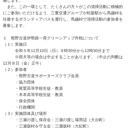
施します。
また、この一環として、たくさんの方々がこの清掃活動に積極的
にご参加いただけるよう、三重交通グループが松阪駅から馬越峠を
往復するボランティアバスを運行し、馬越峠で清掃活動の参加者を
募集します。
１ 熊野古道伊勢路一斉クリーンアップ作戦について
（１）実施日
令和５年12月10日（日）９時30分から12時30分まで
※雨天等の場合は中止することがあります。（中止の判断は
12月８日（金）正午）
（２）参加者
・熊野古道サポーターズクラブ会員
・協力団体
・尾鷲高等学校生徒・教員
・木本高等学校生徒・教員
・保全団体
・行政機関
（３）実施団体及び場所
・三瀬の渡し保存会：三瀬の渡し場周辺（大台町）
・三瀬坂峠を守る会：三瀬坂峠（大紀町）