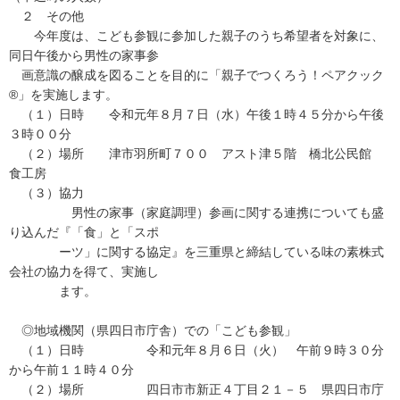
２ その他
今年度は、こども参観に参加した親子のうち希望者を対象に、
同日午後から男性の家事参
画意識の醸成を図ることを目的に「親子でつくろう！ペアクック
®」を実施します。
（１）日時 令和元年８月７日（水）午後１時４５分から午後
３時００分
（２）場所 津市羽所町７００ アスト津５階 橋北公民館
食工房
（３）協力
男性の家事（家庭調理）参画に関する連携についても盛
り込んだ『「食」と「スポ
ーツ」に関する協定』を三重県と締結している味の素株式
会社の協力を得て、実施し
ます。
◎地域機関（県四日市庁舎）での「こども参観」
（１）日時 令和元年８月６日（火） 午前９時３０分
から午前１１時４０分
（２）場所 四日市市新正４丁目２１－５ 県四日市庁