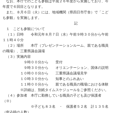
なお、本庁でのこども参観は平成２６年度から実施しており、今
年度で６回目となります。
また、８月６日（火）には、地域機関（県四日市庁舎）で「こど
も参観」を実施します。
記
１ こども参観について
（１）日時 令和元年８月７日（水）午前９時３０分から午前
１１時４０分
（２）場所 本庁（プレゼンテーションルーム、親である職員
の職場）、三重県議会議場
（３）実施内容
９時００分から 受付
９時３０分から オリエンテーション、国体の説明
１０時００分から 三重県議会議場見学
１０時３０分から 知事とのふれあい
１１時００分から 親である職員の職場における体験
※詳細は、別紙タイムスケジュールをご参照ください。
（４）参加者 本庁に勤務している職員の子ども及び保護者
（※）
※子ども８３名 ・ 保護者５２名 計１３５名
（申込時の人数）