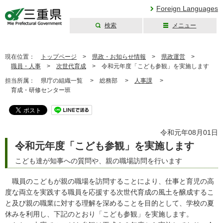
Foreign Languages
検索
メニュー
三重県公式ウェブ
サイト
現在位置：
トップページ
>
県政・お知らせ情報
>
県政運営
>
職員・人事
>
次世代育成
>
令和元年度「こども参観」を実施します
担当所属：
県庁の組織一覧 >
総務部 >
人事課
>
育成・研修センター班
令和元年08月01日
令和元年度「こども参観」を実施します
こども達が知事への質問や、親の職場訪問を行います
職員のこどもが親の職場を訪問することにより、仕事と育児の高
度な両立を実践する職員を応援する次世代育成の風土を醸成するこ
と及び親の職業に対する理解を深めることを目的として、学校の夏
休みを利用し、下記のとおり「こども参観」を実施します。