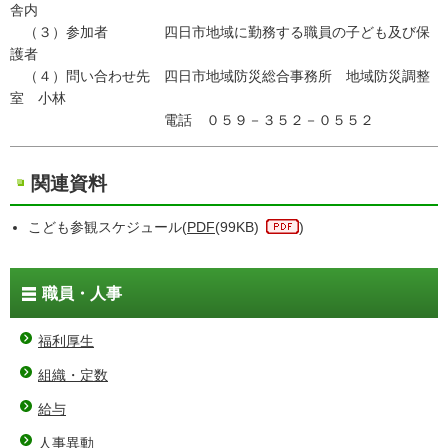
舎内
（３）参加者 四日市地域に勤務する職員の子ども及び保
護者
（４）問い合わせ先 四日市地域防災総合事務所 地域防災調整
室 小林
電話 ０５９－３５２－０５５２
関連資料
こども参観スケジュール(
PDF
(99KB)
)
職員・人事
福利厚生
組織・定数
給与
人事異動