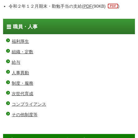
令和２年１２月期末・勤勉手当の支給(
PDF
(90KB)
)
職員・人事
福利厚生
組織・定数
給与
人事異動
制度・服務
次世代育成
コンプライアンス
その他制度等