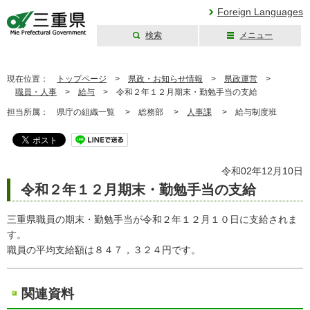
Foreign Languages
検索
メニュー
三重県公式ウェブ
サイト
現在位置：
トップページ
>
県政・お知らせ情報
>
県政運営
>
職員・人事
>
給与
>
令和２年１２月期末・勤勉手当の支給
担当所属：
県庁の組織一覧 >
総務部 >
人事課
>
給与制度班
令和02年12月10日
令和２年１２月期末・勤勉手当の支給
三重県職員の期末・勤勉手当が令和２年１２月１０日に支給されま
す。
職員の平均支給額は８４７，３２４円です。
関連資料