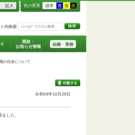
色の変更
拡大
標準
青
黄
黒
ト内検索
県政・
り
組織・業務
お知らせ情報
職の任命について
令和04年10月20日
印刷する
得ました。