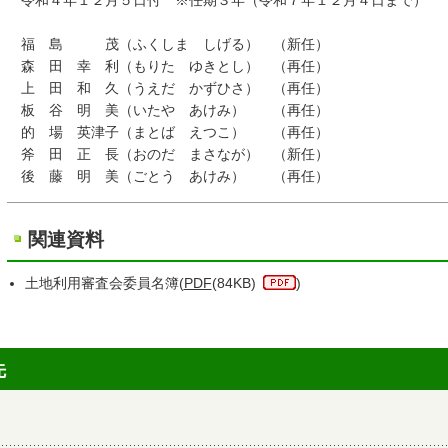
令和４年１２月５日付 ※任期３年（令和７年１２月４日まで）
福 島 茂（ふくしま しげる） （新任）
森 田 幸 利（もりた ゆきとし） （再任）
上 田 和 久（うえだ かずひさ） （再任）
板 谷 明 美（いたや あけみ） （再任）
的 場 英津子（まとば えつこ） （再任）
斧 田 正 長（おのだ まさなが） （新任）
後 藤 明 美（ごとう あけみ） （再任）
関連資料
土地利用審査会委員名簿(
PDF
(84KB)
)
先