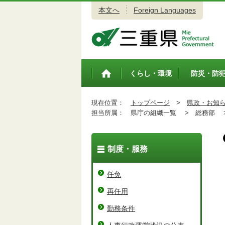
本文へ
Foreign Languages
三重県公式ウェブサイト
くらし・環境
防災・防
トップペ
ージ
現在位置：
トップページ
>
県政・お知
担当所属：
県庁の組織一覧 >
総務部 
制度・服務
任免
再任用
勤務条件