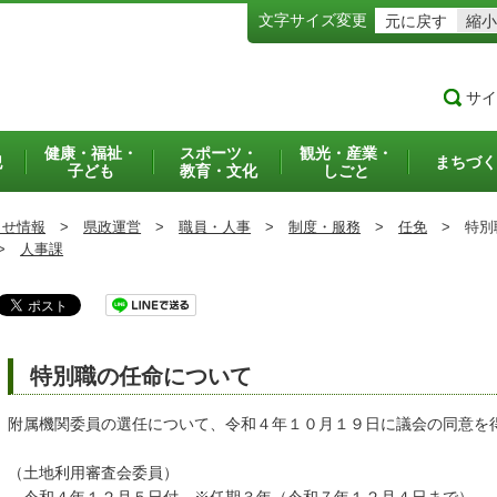
文字サイズ変更
元に戻す
縮小
サイ
健康・福祉・
スポーツ・
観光・産業・
犯
まちづく
子ども
教育・文化
しごと
らせ情報
>
県政運営
>
職員・人事
>
制度・服務
>
任免
>
特別
>
人事課
特別職の任命について
附属機関委員の選任について、令和４年１０月１９日に議会の同意を
（土地利用審査会委員）