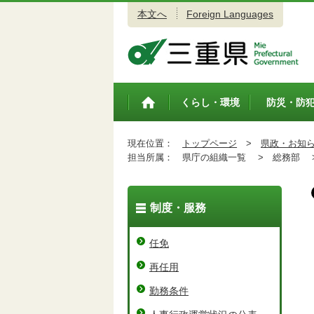
本文へ
Foreign Languages
三重県公式ウェブサイト
くらし・環境
防災・防
トップペ
ージ
現在位置：
トップページ
>
県政・お知
担当所属：
県庁の組織一覧 >
総務部 
制度・服務
任免
再任用
勤務条件