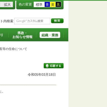
色の変更
拡大
標準
青
黄
黒
ト内検索
県政・
り
組織・業務
お知らせ情報
長等の任命について
令和05年03月18日
印刷する
た。