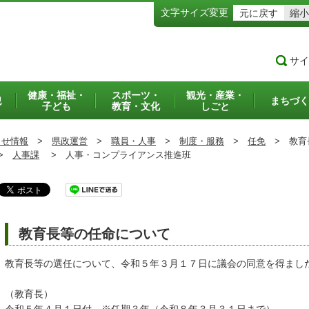
文字サイズ変更
元に戻す
縮小
サイ
健康・福祉・
スポーツ・
観光・産業・
犯
まちづく
子ども
教育・文化
しごと
らせ情報
>
県政運営
>
職員・人事
>
制度・服務
>
任免
>
教育
>
人事課
>
人事・コンプライアンス推進班
教育長等の任命について
教育長等の選任について、令和５年３月１７日に議会の同意を得まし
（教育長）