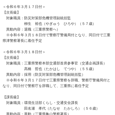
＜令和６年３月１７日付＞
【次長級】
対象職員：防災対策部危機管理副統括監
栁生 裕也（やぎゅう ひろや）（５７歳）
異動内容：退職（三重県警察へ）
※令和６年３月１８日付で警察庁警備局付となり、同日付で三重
県津警察署長に着任予定
＜令和６年３月１８日付＞
【次長級】
対象職員：三重県警察本部交通部首席参事官（交通企画課長）
髙橋 哲也（たかはし てつや）（５５歳）
異動内容：採用（防災対策部危機管理副統括監）
※令和６年３月１７日付で三重県警察を辞職、警察庁警備局付と
なり、同日付で警察庁を辞職して、三重県に着任予定
【課長級】
対象職員：環境生活部くらし・交通安全課長
田名瀬 孝代（たなせ たかしろ）（５６歳）
異動内容：異動（三重県亀山警察署長）