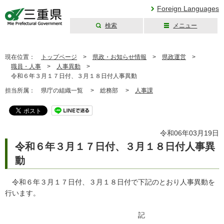
Foreign Languages
検索
メニュー
三重県公式ウェブ
サイト
現在位置：
トップページ
>
県政・お知らせ情報
>
県政運営
>
職員・人事
>
人事異動
>
令和６年３月１７日付、３月１８日付人事異動
担当所属：
県庁の組織一覧 >
総務部 >
人事課
令和06年03月19日
令和６年３月１７日付、３月１８日付人事異
動
令和６年３月１７日付、３月１８日付で下記のとおり人事異動を
行います。
記