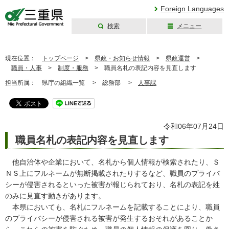
Foreign Languages
検索
メニュー
三重県公式ウェブ
サイト
現在位置：
トップページ
>
県政・お知らせ情報
>
県政運営
>
職員・人事
>
制度・服務
>
職員名札の表記内容を見直します
担当所属：
県庁の組織一覧 >
総務部 >
人事課
令和06年07月24日
職員名札の表記内容を見直します
他自治体や企業において、名札から個人情報が検索されたり、Ｓ
ＮＳ上にフルネームが無断掲載されたりするなど、職員のプライバ
シーが侵害されるといった被害が報じられており、名札の表記を姓
のみに見直す動きがあります。
本県においても、名札にフルネームを記載することにより、職員
のプライバシーが侵害される被害が発生するおそれがあることか