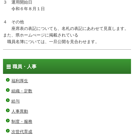
３ 運用開始日
令和６年８月１日
４ その他
座席表の表記についても、名札の表記にあわせて見直します。
また、県ホームぺージに掲載されている
職員名簿については、一旦公開を見合わせます。
職員・人事
福利厚生
組織・定数
給与
人事異動
制度・服務
次世代育成