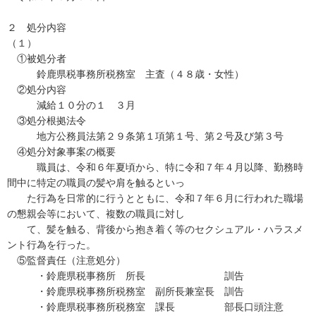
２ 処分内容
（１）
①被処分者
鈴鹿県税事務所税務室 主査（４８歳・女性）
②処分内容
減給１０分の１ ３月
③処分根拠法令
地方公務員法第２９条第１項第１号、第２号及び第３号
④処分対象事案の概要
職員は、令和６年夏頃から、特に令和７年４月以降、勤務時
間中に特定の職員の髪や肩を触るといっ
た行為を日常的に行うとともに、令和７年６月に行われた職場
の懇親会等において、複数の職員に対し
て、髪を触る、背後から抱き着く等のセクシュアル・ハラスメ
ント行為を行った。
⑤監督責任（注意処分）
・鈴鹿県税事務所 所長 訓告
・鈴鹿県税事務所税務室 副所長兼室長 訓告
・鈴鹿県税事務所税務室 課長 部長口頭注意