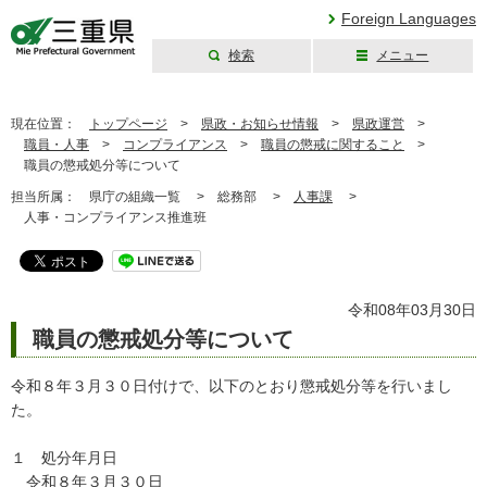
Foreign Languages
検索
メニュー
三重県公式ウェブ
サイト
現在位置：
トップページ
>
県政・お知らせ情報
>
県政運営
>
職員・人事
>
コンプライアンス
>
職員の懲戒に関すること
>
職員の懲戒処分等について
担当所属：
県庁の組織一覧 >
総務部 >
人事課
>
人事・コンプライアンス推進班
令和08年03月30日
職員の懲戒処分等について
令和８年３月３０日付けで、以下のとおり懲戒処分等を行いまし
た。
１ 処分年月日
令和８年３月３０日