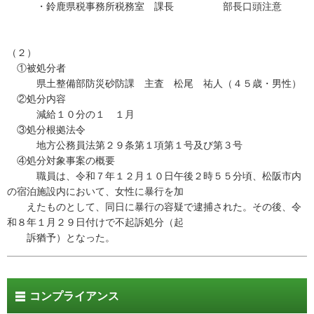
・鈴鹿県税事務所税務室 課長 部長口頭注意
（２）
①被処分者
県土整備部防災砂防課 主査 松尾 祐人（４５歳・男性）
②処分内容
減給１０分の１ １月
③処分根拠法令
地方公務員法第２９条第１項第１号及び第３号
④処分対象事案の概要
職員は、令和７年１２月１０日午後２時５５分頃、松阪市内
の宿泊施設内において、女性に暴行を加
えたものとして、同日に暴行の容疑で逮捕された。その後、令
和８年１月２９日付けで不起訴処分（起
訴猶予）となった。
コンプライアンス