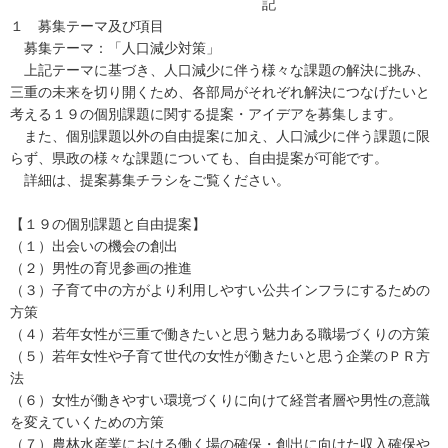
記
１ 募集テーマ及び項目
募集テーマ：「人口減少対策」
上記テーマに基づき、人口減少に伴う様々な課題の解決に挑み、
三重の未来を切り開くため、各部局がそれぞれ解決につなげたいと
考える１９の個別課題に関する提案・アイデアを募集します。
また、個別課題以外の自由提案に加え、人口減少に伴う課題に限
らず、県政の様々な課題についても、自由提案が可能です。
詳細は、提案募集チラシをご覧ください。
【１９の個別課題と自由提案】
（１）出会いの機会の創出
（２）男性の育児参画の推進
（３）子育て中の方がより利用しやすい公共インフラにするための
方策
（４）若年女性が三重で働きたいと思う魅力ある職場づくりの方策
（５）若年女性や子育て世代の女性が働きたいと思う企業のＰＲ方
法
（６）女性が働きやすい環境づくりに向けて経営者層や男性の意識
を変えていくための方策
（７）農林水産業における働く場の確保・創出に向けた収入確保や