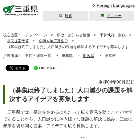
Foreign Languages
検索
メニュー
三重県公式ウェブ
サイト
現在位置：
トップページ
>
県政・お知らせ情報
>
予算執行・財政
>
県民提案予算
>
令和４年度募集分
>
（募集は終了しました）人口減少の課題を解決するアイデアを募集します
担当所属：
県庁の組織一覧 >
総務部 >
財政課
>
予算班
令和04年06月22日
（募集は終了しました）人口減少の課題を解
決するアイデアを募集します
三重県では、県政を進めるにあたって広く意見を聴くことが大切
であることから、人口減少に伴う様々な課題の解決に挑み、三重の
未来を切り開く提案・アイデアを広く募集します。