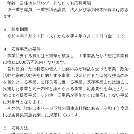
年齢・居住地を問わず、どなたでも応募可能
※三重県職員、三重県議会議員、法人及び暴力団等関係者は除き
ます。
３ 募集期間
令和４年６月２１日（火）から令和４年８月１２日（金）まで
４ 応募事業の要件
・事業に要する費用は三重県が積算し、１事業あたりの想定事業費
は概ね1,000万円以内となります。
・営利目的または特定の個人・団体のみが利益を受ける事業、政治
活動や宗教活動等を目的とする事業、現金給付または施設整備のみ
を目的とする事業、公序良俗に反する事業、既存事業または過去に
実施した事業と同一内容と認められる事業、応募要件を満たさない
者による提案事業、その他、三重県が実施するに相応しくない事業
は対象外となります。
・その他、詳細は本ページ下段の関連資料欄にある「令和４年度県
民提案募集実施要綱」に規定しています。
５ 応募方法