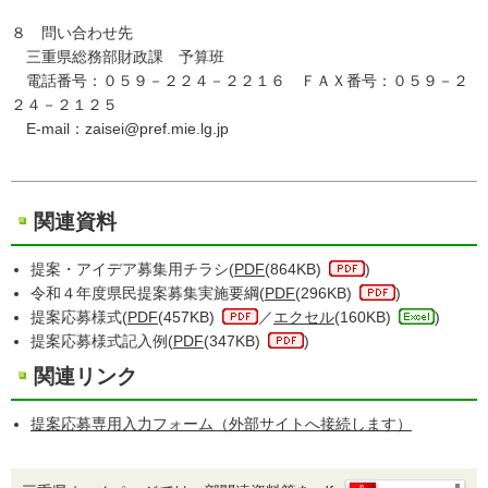
８ 問い合わせ先
三重県総務部財政課 予算班
電話番号：０５９－２２４－２２１６ ＦＡＸ番号：０５９－２
２４－２１２５
E-mail：zaisei@pref.mie.lg.jp
関連資料
提案・アイデア募集用チラシ(
PDF
(864KB)
)
令和４年度県民提案募集実施要綱(
PDF
(296KB)
)
提案応募様式(
PDF
(457KB)
／
エクセル
(160KB)
)
提案応募様式記入例(
PDF
(347KB)
)
関連リンク
提案応募専用入力フォーム（外部サイトへ接続します）