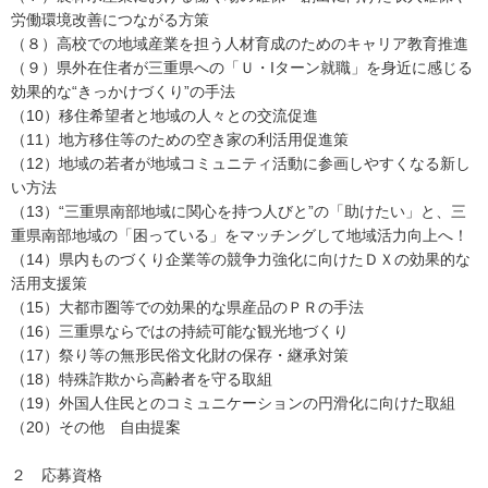
労働環境改善につながる方策
（８）高校での地域産業を担う人材育成のためのキャリア教育推進
（９）県外在住者が三重県への「Ｕ・Iターン就職」を身近に感じる
効果的な“きっかけづくり”の手法
（10）移住希望者と地域の人々との交流促進
（11）地方移住等のための空き家の利活用促進策
（12）地域の若者が地域コミュニティ活動に参画しやすくなる新し
い方法
（13）“三重県南部地域に関心を持つ人びと”の「助けたい」と、三
重県南部地域の「困っている」をマッチングして地域活力向上へ！
（14）県内ものづくり企業等の競争力強化に向けたＤＸの効果的な
活用支援策
（15）大都市圏等での効果的な県産品のＰＲの手法
（16）三重県ならではの持続可能な観光地づくり
（17）祭り等の無形民俗文化財の保存・継承対策
（18）特殊詐欺から高齢者を守る取組
（19）外国人住民とのコミュニケーションの円滑化に向けた取組
（20）その他 自由提案
２ 応募資格