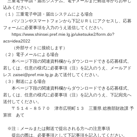
三重電子申請・届出システム、電子メールまた郵送等からお申し
込みください。
（１）三重電子申請・届出システムによる場合
パソコンやスマートフォンから下記ＵＲＬにアクセスし、応募
フォームに必要事項を入力のうえ送信してください。
https://www.shinsei.pref.mie.lg.jp/uketsuke2/form.do?
acs=idea2022
（外部サイトに接続します）
（２）電子メールによる場合
本ページ下段の関連資料欄からダウンロードできる応募様式、
若しくは、任意の様式に必要事項（注）を記入のうえ、メールアド
レス zaisei@pref.mie.lg.jp あて送付してください。
（３）郵送による場合
本ページ下段の関連資料欄からダウンロードできる応募様式、
若しくは、任意の様式に必要事項（注）を記入のうえ、下記宛先へ
送付してください。
〒５１４－８５７０ 津市広明町１３ 三重県 総務部財政課 予
算班 あて
※注：メールまたは郵送で提出される方への注意事項
提出の際は、必要事項として下記事項を記入してください。