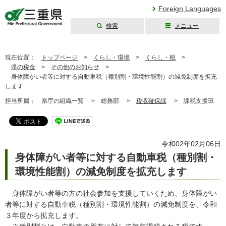
Foreign Languages
検索
メニュー
三重県公式ウェブ
サイト
現在位置：
トップページ
>
くらし・環境
>
くらし・税
>
県の税金
>
その他のお知らせ
>
身体障がい者等に対する自動車税（種別割・環境性能割）の減免制度を拡充
します
担当所属：
県庁の組織一覧 >
総務部 >
税収確保課
>
課税支援班
令和02年02月06日
身体障がい者等に対する自動車税（種別割・
環境性能割）の減免制度を拡充します
身体障がい者等の方の社会参加を支援していくため、身体障がい
者等に対する自動車税（種別割・環境性能割）の減免制度を、令和
３年度から拡充します。