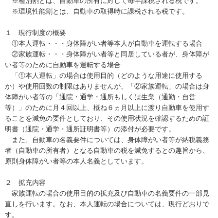
※種別割とは、自動車の所有に対して毎年課税される税です。
※環境性能割とは、自動車の取得時に課税される税です。
１ 現行制度の概要
①本人運転・・・身体障がい者等本人が自動車を運転する場合
②家族運転・・・身体障がい者等と同居している者が、身体障が
い者等のために自動車を運転する場合
「①本人運転」の場合は使用目的（どのような用途に使用する
か）や使用回数の制限はありませんが、「②家族運転」の場合は身
体障がい者等の「通院・通学・通所もしくは生業（通勤・自営
等）」のために月４回以上、概ね６ヵ月以上に渡り自動車を使用す
ることを減免の要件としており、その使用状況を確認するための証
明書（通院・通学・通所証明書等）の添付が必要です。
また、自動車の名義要件については、身体障がい者等が納税義務
者（自動車の所有者）となる自動車の税を減免するとの趣旨から、
原則身体障がい者等の本人名義としています。
２ 拡充内容
家族運転の場合の使用目的の拡充及び自動車の名義要件の一部見
直しを行います。なお、本人運転の場合については、現行どおりで
す。