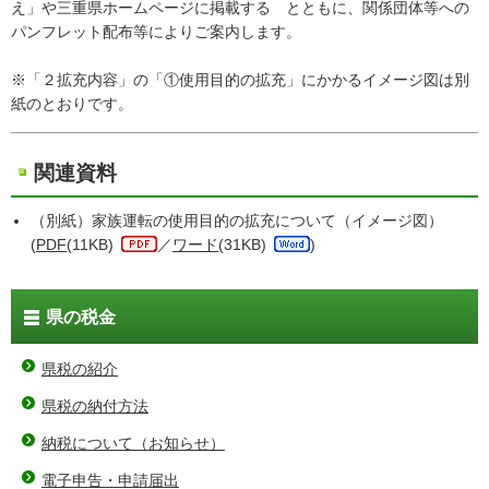
え」や三重県ホームページに掲載する とともに、関係団体等への
パンフレット配布等によりご案内します。
※「２拡充内容」の「①使用目的の拡充」にかかるイメージ図は別
紙のとおりです。
関連資料
（別紙）家族運転の使用目的の拡充について（イメージ図）
(
PDF
(11KB)
／
ワード
(31KB)
)
県の税金
県税の紹介
県税の納付方法
納税について（お知らせ）
電子申告・申請届出