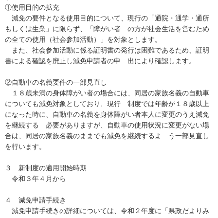
①使用目的の拡充
減免の要件となる使用目的について、現行の「通院・通学・通所
もしくは生業」に限らず、「障がい者 の方が社会生活を営むため
の全ての使用（社会参加活動）」を対象とします。
また、社会参加活動に係る証明書の発行は困難であるため、証明
書による確認を廃止し減免申請者の申 出により確認します。
②自動車の名義要件の一部見直し
１８歳未満の身体障がい者の場合には、同居の家族名義の自動車
についても減免対象としており、現行 制度では年齢が１８歳以上
になった時に、自動車の名義を身体障がい者本人に変更のうえ減免
を継続する 必要がありますが、自動車の使用状況に変更がない場
合は、同居の家族名義のままでも減免を継続するよ う一部見直し
を行います。
３ 新制度の適用開始時期
令和３年４月から
４ 減免申請手続き
減免申請手続きの詳細については、令和２年度に「県政だよりみ