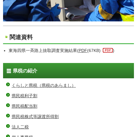
関連資料
東海四県一斉路上抜取調査実施結果(
PDF
(67KB)
)
県税の紹介
くらしと県税（県税のあらまし）
県民税利子割
県民税配当割
県民税株式等譲渡所得割
法人二税