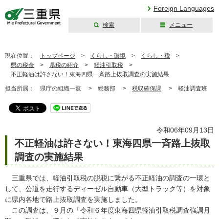
Foreign Languages
検索
メニュー
三重県公式ウェブ
サイト
現在位置：
トップページ
>
くらし・環境
>
くらし・税
>
県の税金
>
県税の紹介
>
軽油引取税
>
不正軽油は許さない！東海四県一斉路上抜取調査の実施結果
担当所属：
県庁の組織一覧 >
総務部 >
税収確保課
>
軽油調査班
令和06年09月13日
不正軽油は許さない！東海四県一斉路上抜取
調査の実施結果
三重県では、軽油引取税の脱税に繋がる不正軽油の調査の一環と
して、公道を走行するディーゼル自動車（大型トラック等）を対象
に県内各地で路上抜取調査を実施しました。
この調査は、９月の「令和６年度東海四県軽油引取税調査強調月