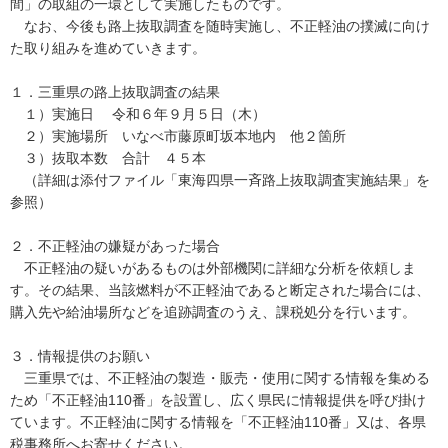
間」の取組の一環として実施したものです。
なお、今後も路上抜取調査を随時実施し、不正軽油の撲滅に向け
た取り組みを進めていきます。
１．三重県の路上抜取調査の結果
１）実施日 令和６年９月５日（木）
２）実施場所 いなべ市藤原町坂本地内 他２箇所
３）抜取本数 合計 ４５本
（詳細は添付ファイル「東海四県一斉路上抜取調査実施結果」を
参照）
２．不正軽油の嫌疑があった場合
不正軽油の疑いがあるものは外部機関に詳細な分析を依頼しま
す。その結果、当該燃料が不正軽油であると断定された場合には、
購入先や給油場所などを追跡調査のうえ、課税処分を行います。
３．情報提供のお願い
三重県では、不正軽油の製造・販売・使用に関する情報を集める
ため「不正軽油110番」を設置し、広く県民に情報提供を呼び掛け
ています。不正軽油に関する情報を「不正軽油110番」又は、各県
税事務所へお寄せください。