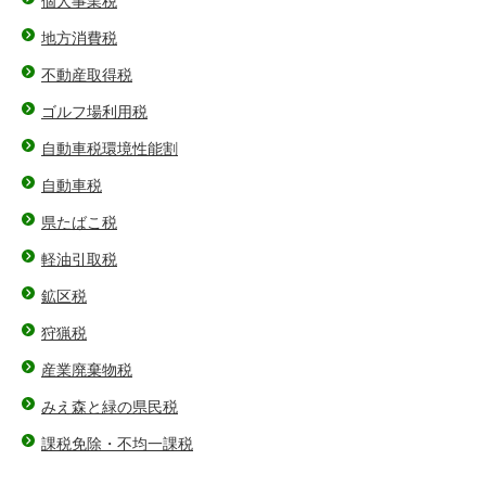
個人事業税
地方消費税
不動産取得税
ゴルフ場利用税
自動車税環境性能割
自動車税
県たばこ税
軽油引取税
鉱区税
狩猟税
産業廃棄物税
みえ森と緑の県民税
課税免除・不均一課税