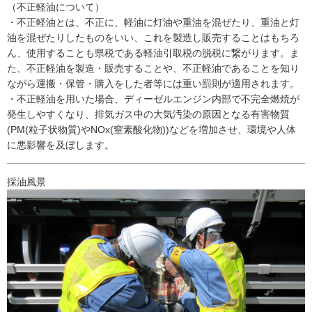
（不正軽油について）
・不正軽油とは、不正に、軽油に灯油や重油を混ぜたり、重油と灯
油を混ぜたりしたものをいい、これを製造し販売することはもちろ
ん、使用することも県税である軽油引取税の脱税に繋がります。ま
た、不正軽油を製造・販売することや、不正軽油であることを知り
ながら運搬・保管・購入をした者等には重い罰則が適用されます。
・不正軽油を用いた場合、ディーゼルエンジン内部で不完全燃焼が
発生しやすくなり、排気ガス中の大気汚染の原因となる有害物質
(PM(粒子状物質)やNOx(窒素酸化物))などを増加させ、環境や人体
に悪影響を及ぼします。
採油風景