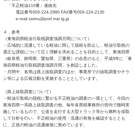
「不正軽油110番」連絡先
電話番号059-224-2980 FAX番号059-224-2130
e-mail zeimu@pref.mie.lg.jp
４．参考
（東海四県軽油引取税調査強調月間について）
・広域的に流通している軽油に関して脱税を防止し、軽油引取税の
適正な課税について広く理解を求めることを目的として、東海四県
（岐阜県、静岡県、愛知県、三重県）の合意のもと、平成9年に「東
海四県軽油引取税調査強調月間」を創設しました。
・月間中、各県は路上抜取調査のほか、事業所での抜取調査やチラ
シ等による広報活動を実施することとしています。
（路上抜取調査について）
・軽油引取税の脱税に繋がる不正軽油の調査の一環として、今回の
東海四県一斉路上抜取調査の他、毎年各県税事務所の管内で随時実
施しているもので、公道を走行する大型トラック等から燃料を採取
して分析を行い、不正軽油の使用・流通の有無を確認するととも
に、正規の軽油の流通確保に努めています。