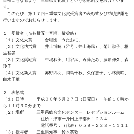
目標にもなるよう「三重県文化賞」という顕彰制度を設けていま
す。
このたび、第１７回三重県文化賞受賞者の表彰式及び功績披露を
行いますのでお知らせします。
１ 受賞者（※各賞五十音順、敬称略）
（１）文化大賞 合唱団「うたおに」
（２）文化功労賞 井上博暁（雅号：井上海風）、菊川淑子、桐
生智晃
（３）文化奨励賞 牛場和美、紺谷猛、近藤たみ、藤原伸久、森
玲子
（４）文化新人賞 赤野四羽、岡島千秋、久保恵子、小林美咲、
白木千華
２ 表彰式
（１）日時 平成３０年５月２７日（日曜日） 午前１０時か
ら１１時３０分まで
（２）場所 三重県総合文化センター レセプションルーム
住所：津市一身田上津部田１２３４
電話番号：（代表）０５９－２３３－１１１１
（３）授与者 三重県知事 鈴木英敬