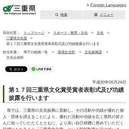
Foreign Languages
検索
メニュー
三重県公式ウェブ
サイト
現在位置：
トップページ
>
スポーツ・教育・文化
>
文化
>
三重県文化賞
>
第１７回三重県文化賞受賞者表彰式及び功績披露を行います
担当所属：
県庁の組織一覧 >
環境生活部
>
文化振興課
>
文化企画班
平成30年05月24日
第１７回三重県文化賞受賞者表彰式及び功績
披露を行います
県では、三重県の文化振興に貢献し、その活動や功績が優れた個
人・団体を讃えることにより、優れた活動や功績を広く県民の皆さ
んに知っていただくとともに、より高い自己研鑽に努めていただく