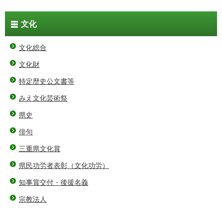
文化
文化総合
文化財
特定歴史公文書等
みえ文化芸術祭
県史
俳句
三重県文化賞
県民功労者表彰（文化功労）
知事賞交付・後援名義
宗教法人