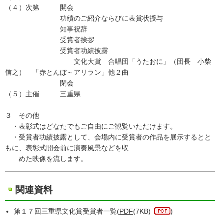
（４）次第 開会
功績のご紹介ならびに表賞状授与
知事祝辞
受賞者挨拶
受賞者功績披露
文化大賞 合唱団「うたおに」（団長 小柴
信之） 「赤とんぼ～アリラン」他２曲
閉会
（５）主催 三重県
３ その他
・表彰式はどなたでもご自由にご観覧いただけます。
・受賞者功績披露として、会場内に受賞者の作品を展示するとと
もに、表彰式開会前に演奏風景などを収
めた映像を流します。
関連資料
第１７回三重県文化賞受賞者一覧(
PDF
(7KB)
)