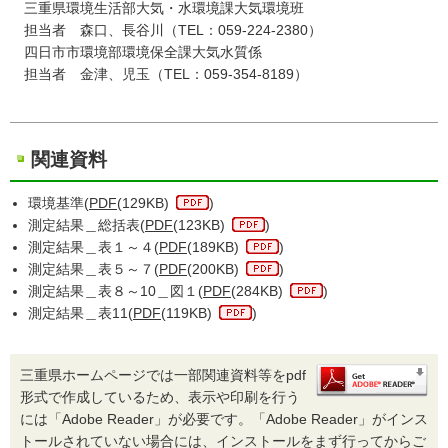
三重県環境生活部大気・水環境課大気環境班
担当者 森口、長谷川（TEL：059-224-2380）
四日市市環境部環境保全課大気水質係
担当者 金津、児玉（TEL：059-354-8189）
関連資料
環境基準(
PDF
(129KB)
)
測定結果＿総括表(
PDF
(123KB)
)
測定結果＿表１～４(
PDF
(189KB)
)
測定結果＿表５～７(
PDF
(200KB)
)
測定結果＿表８～10＿図１(
PDF
(284KB)
)
測定結果＿表11(
PDF
(119KB)
)
三重県ホームページでは一部関連資料等をpdf
形式で作成しているため、表示や印刷を行う
には「Adobe Reader」が必要です。「Adobe Reader」がインス
トールされていない場合には、インストールをまず行ってからご