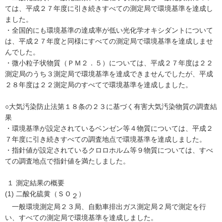
ては、平成２７年度に引き続きすべての測定局で環境基準を達成し
ました。
・全国的にも環境基準の達成率が低い光化学オキシダントについて
は、平成２７年度と同様にすべての測定局で環境基準を達成しませ
んでした。
・微小粒子状物質（ＰＭ２．５）については、平成２７年度は２２
測定局のうち３測定局で環境基準を達成できませんでしたが、平成
２８年度は２２測定局のすべてで環境基準を達成しました。
○大気汚染防止法第１８条の２３に基づく有害大気汚染物質の調査結
果
・環境基準が設定されているベンゼン等４物質については、平成２
７年度に引き続きすべての調査地点で環境基準を達成しました。
・指針値が設定されているクロロホルム等９物質については、すべ
ての調査地点で指針値を満たしました。
１ 測定結果の概要
(1) 二酸化硫黄（ＳＯ
）
２
一般環境測定局２３局、自動車排出ガス測定局２局で測定を行
い、すべての測定局で環境基準を達成しました。