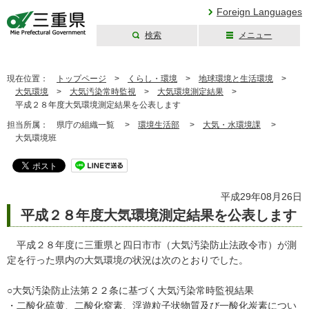
Foreign Languages
検索
メニュー
三重県公式ウェブ
サイト
現在位置：
トップページ
>
くらし・環境
>
地球環境と生活環境
>
大気環境
>
大気汚染常時監視
>
大気環境測定結果
>
平成２８年度大気環境測定結果を公表します
担当所属：
県庁の組織一覧 >
環境生活部
>
大気・水環境課
>
大気環境班
平成29年08月26日
平成２８年度大気環境測定結果を公表します
平成２８年度に三重県と四日市市（大気汚染防止法政令市）が測
定を行った県内の大気環境の状況は次のとおりでした。
○大気汚染防止法第２２条に基づく大気汚染常時監視結果
・二酸化硫黄、二酸化窒素、浮遊粒子状物質及び一酸化炭素につい