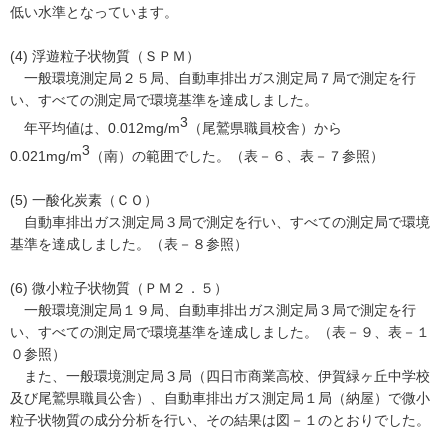
低い水準となっています。
(4) 浮遊粒子状物質（ＳＰＭ）
一般環境測定局２５局、自動車排出ガス測定局７局で測定を行
い、すべての測定局で環境基準を達成しました。
3
年平均値は、0.012mg/m
（尾鷲県職員校舎）から
3
0.021mg/m
（南）の範囲でした。（表－６、表－７参照）
(5) 一酸化炭素（ＣＯ）
自動車排出ガス測定局３局で測定を行い、すべての測定局で環境
基準を達成しました。（表－８参照）
(6) 微小粒子状物質（ＰＭ２．５）
一般環境測定局１９局、自動車排出ガス測定局３局で測定を行
い、すべての測定局で環境基準を達成しました。（表－９、表－１
０参照）
また、一般環境測定局３局（四日市商業高校、伊賀緑ヶ丘中学校
及び尾鷲県職員公舎）、自動車排出ガス測定局１局（納屋）で微小
粒子状物質の成分分析を行い、その結果は図－１のとおりでした。