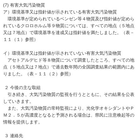
(7) 有害大気汚染物質
ア）環境基準又は指針値が示されている有害大気汚染物質
環境基準が定められているベンゼン等４物質及び指針値が定めら
れているクロロホルム等９物質については、すべての地点（５地点
又は７地点）で環境基準を達成又は指針値を満たしました。（表－
１１（１）参照）
イ）環境基準又は指針値が示されていない有害大気汚染物質
アセトアルデヒド等８物質について調査したところ、すべての地
点（５地点又は７地点）で過去数年間の全国調査結果の範囲内にあ
りました。（表－１１（２）参照）
２ 今後の主な取組
引き続き、大気汚染物質の監視を行うとともに、その結果を公表
していきます。
また、大気汚染物質の常時監視により、光化学オキシダントやＰ
Ｍ２．５が高濃度となると予測される場合は、県民に注意喚起等の
情報を提供します。
３ 連絡先