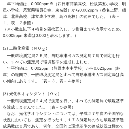
年平均値は、0.000ppm※（四日市商業高校、松阪第五小学校、明
星小学校、尾鷲県職員公舎、東名阪）から0.002ppm（桑名上野、磯
津、北星高校、津立成小学校、鳥羽高校）の範囲でした。（表－
１、表－２参照）
（※小数点以下４桁目を四捨五入し、３桁目までを表示するため、
0.0005ppm未満は0.000と表示します。）
(2) 二酸化窒素（ＮＯ
）
２
一般環境測定局２５局、自動車排出ガス測定局７局で測定を行
い、すべての測定局で環境基準を達成しました。
年平均値は、0.002ppm（熊野木本中学校）から0.023ppm（納
屋）の範囲で、一般環境測定局と比べて自動車排出ガス測定局は高
い傾向にあります。（表－３、表－４参照）
(3) 光化学オキシダント（Ｏ
）
Ｘ
一般環境測定局２４局で測定を行い、すべての測定局で環境基準
を達成しませんでした。（表－５参照）
なお、光化学オキシダントについては、平成２７年度の全国的な
状況においても、測定を行った１，１７３測定局のうち環境基準達
成局数は０局であり、例年、全国的に環境基準の達成状況は極めて