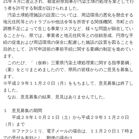
21年４月に改正され、都道府県知事が汚染土壌の処理を業として行
う者を許可する制度が設けられました。
汚染土壌処理施設の設置については、周辺環境の悪化を懸念する
地元住民等とのトラブルや他法令等を所管する関係機関、市町との
調整不足によって生じる事業リスクなど、様々な問題が顕在してい
ることから、県では、事業者と地元住民等との信頼形成、円滑な手
続の促進および周辺環境の保全に配慮した施設の設置を図ることを
目的として、許可申請前の事前手続に関する要綱の制定を進めてい
ます。
このたび、「（仮称）三重県汚染土壌処理業に関する指導要綱」
（案）をとりまとめましたので、県民の皆様からのご意見を募集し
ます。
※平成２９年１１月２０日（月）をもちまして、意見募集は終了し
ました。
なお、意見募集の結果、意見はありませんでした。
１ 意見募集の期間
平成２９年１０月２１日（土）から平成２９年１１月２０日
（月）まで
※ファクシミリ、電子メールの場合は、１１月２０日１７時ま
での受付を有効とし、郵便の場合は、