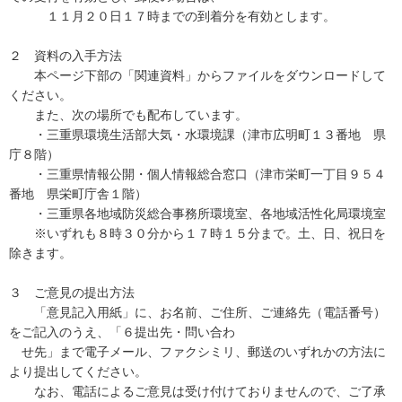
１１月２０日１７時までの到着分を有効とします。
２ 資料の入手方法
本ページ下部の「関連資料」からファイルをダウンロードして
ください。
また、次の場所でも配布しています。
・三重県環境生活部大気・水環境課（津市広明町１３番地 県
庁８階）
・三重県情報公開・個人情報総合窓口（津市栄町一丁目９５４
番地 県栄町庁舎１階）
・三重県各地域防災総合事務所環境室、各地域活性化局環境室
※いずれも８時３０分から１７時１５分まで。土、日、祝日を
除きます。
３ ご意見の提出方法
「意見記入用紙」に、お名前、ご住所、ご連絡先（電話番号）
をご記入のうえ、「６提出先・問い合わ
せ先」まで電子メール、ファクシミリ、郵送のいずれかの方法に
より提出してください。
なお、電話によるご意見は受け付けておりませんので、ご了承