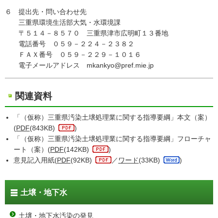
６ 提出先・問い合わせ先
三重県環境生活部大気・水環境課
〒５１４－８５７０ 三重県津市広明町１３番地
電話番号 ０５９－２２４－２３８２
ＦＡＸ番号 ０５９－２２９－１０１６
電子メールアドレス mkankyo@pref.mie.jp
関連資料
「（仮称）三重県汚染土壌処理業に関する指導要綱」本文（案）
(
PDF
(843KB)
)
「（仮称）三重県汚染土壌処理業に関する指導要綱」フローチャ
ート（案）(
PDF
(142KB)
)
意見記入用紙(
PDF
(92KB)
／
ワード
(33KB)
)
土壌・地下水
土壌・地下水汚染の発見