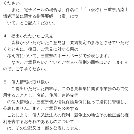
ください。
また、電子メールの場合は、件名に『「（仮称）三重県汚染土
壌処理業に関する指導要綱」（案）につ
いて』とご記入ください。
４ 提出いただいたご意見
皆様からいただいたご意見は、要綱制定の参考とさせていただ
くとともに、後日、ご意見に対する県の
考え方について、三重県のホームページで公表します。
なお、ご意見をいただいたご本人へ個別の回答はいたしません
ので、ご了承ください。
５ 個人情報の取り扱い
ご提出いただいた内容は、この意見募集に関する業務のみで使
用することとし、名前、住所、連絡先等
の個人情報は、三重県個人情報保護条例に従って適切に管理し、
公表しません。また、ご意見を公表する
ことにより、個人又は法人の権利、競争上の地位その他正当な権
利を害するおそれのあるものについて
は、その全部又は一部を公表しません。