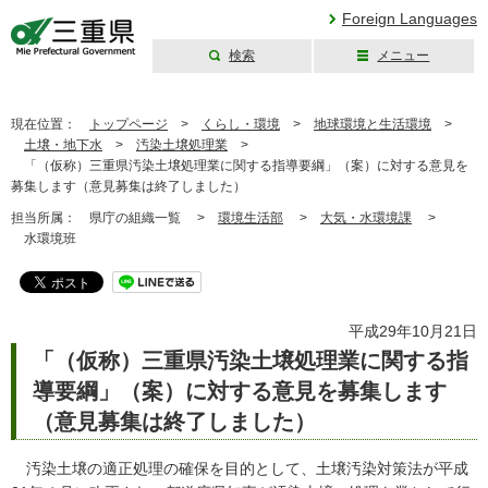
Foreign Languages
検索
メニュー
三重県公式ウェブ
サイト
現在位置：
トップページ
>
くらし・環境
>
地球環境と生活環境
>
土壌・地下水
>
汚染土壌処理業
>
「（仮称）三重県汚染土壌処理業に関する指導要綱」（案）に対する意見を
募集します（意見募集は終了しました）
担当所属：
県庁の組織一覧 >
環境生活部
>
大気・水環境課
>
水環境班
平成29年10月21日
「（仮称）三重県汚染土壌処理業に関する指
導要綱」（案）に対する意見を募集します
（意見募集は終了しました）
汚染土壌の適正処理の確保を目的として、土壌汚染対策法が平成