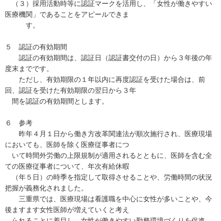
（３）採用活動時等に認証マークを活用し、「女性が働きやすい
医療機関」であることをアピールできま
す。
５ 認証の有効期間
認証の有効期間は、認証日（認証書交付の日）から３年後の年
度末までです。
ただし、有効期限の１年以内に再度認証を受けた場合は、前
回、認証を受けた有効期限の翌日から３年
間を認証の有効期間とします。
６ 参考
昨年４月１日から働き方改革関連法が順次施行され、医療現場
においても、医師を除く医療従事者につ
いて時間外労働の上限規制が適用されるとともに、医師を含む全
ての医療従事者について、年次有給休暇
（年５日）の時季を指定して取得させることや、労働時間の状況
把握が義務化されました。
三重県では、医療現場は看護職を中心に女性が多いことや、今
後ますます女性医師が増えていくと考え
られることに着目し、女性が働きやすい勤務環境づくりを促進