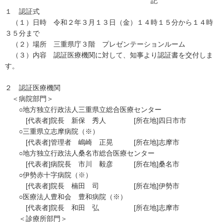
記
１ 認証式
（１）日時 令和２年３月１３日（金）１４時１５分から１４時
３５分まで
（２）場所 三重県庁３階 プレゼンテーションルーム
（３）内容 認証医療機関に対して、知事より認証書を交付しま
す。
２ 認証医療機関
＜病院部門＞
○地方独立行政法人三重県立総合医療センター
[代表者]院長 新保 秀人 [所在地]四日市市
○三重県立志摩病院（※）
[代表者]管理者 嶋崎 正晃 [所在地]志摩市
○地方独立行政法人桑名市総合医療センター
[代表者]病院長 市川 毅彦 [所在地]桑名市
○伊勢赤十字病院（※）
[代表者]院長 楠田 司 [所在地]伊勢市
○医療法人豊和会 豊和病院（※）
[代表者]院長 和田 弘 [所在地]志摩市
＜診療所部門＞