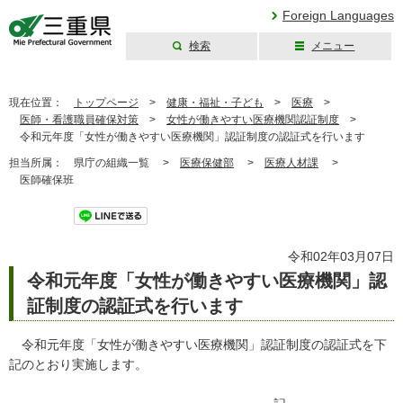
Foreign Languages
検索
メニュー
三重県公式ウェブ
サイト
現在位置：
トップページ
>
健康・福祉・子ども
>
医療
>
医師・看護職員確保対策
>
女性が働きやすい医療機関認証制度
>
令和元年度「女性が働きやすい医療機関」認証制度の認証式を行います
担当所属：
県庁の組織一覧 >
医療保健部
>
医療人材課
>
医師確保班
ツイート
令和02年03月07日
令和元年度「女性が働きやすい医療機関」認
証制度の認証式を行います
令和元年度「女性が働きやすい医療機関」認証制度の認証式を下
記のとおり実施します。