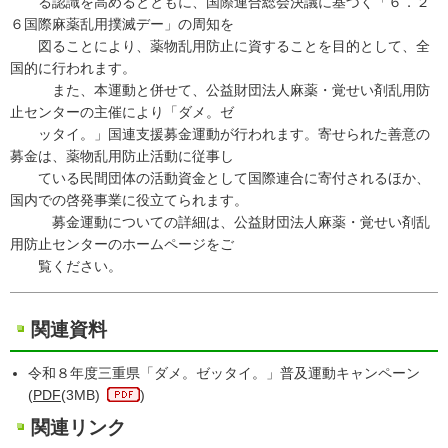
る認識を高めるとともに、国際連合総会決議に基づく「６．２
６国際麻薬乱用撲滅デー」の周知を
図ることにより、薬物乱用防止に資することを目的として、全
国的に行われます。
また、本運動と併せて、公益財団法人麻薬・覚せい剤乱用防
止センターの主催により「ダメ。ゼ
ッタイ。」国連支援募金運動が行われます。寄せられた善意の
募金は、薬物乱用防止活動に従事し
ている民間団体の活動資金として国際連合に寄付されるほか、
国内での啓発事業に役立てられます。
募金運動についての詳細は、公益財団法人麻薬・覚せい剤乱
用防止センターのホームページをご
覧ください。
関連資料
令和８年度三重県「ダメ。ゼッタイ。」普及運動キャンペーン
(
PDF
(3MB)
)
関連リンク