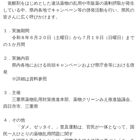
覚醒剤をはじめとした違法薬物の乱用や市販薬の過剰摂取が発生
している中、県内各地でキャンペーン等の啓発活動を行い、県民の
皆さんに広く呼びかけます。
１．実施期間
令和８年６月２０日（土曜日）から７月１９日（日曜日）まで
の１か月間
２．実施内容
県内各地における街頭キャンペーンおよび県庁舎等における啓
発
※詳細は資料参照
３．主催
三重県薬物乱用対策推進本部、薬物クリーンみえ推進協議会、
四日市市、三重県
４．その他
「ダメ。ゼッタイ。」普及運動は、官民が一体となって、国
民一人ひとりの薬物乱用問題に関す