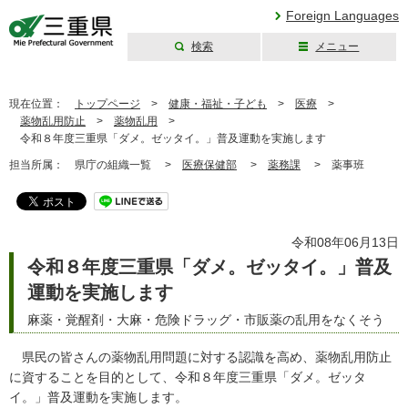
Foreign Languages
検索
メニュー
三重県公式ウェブ
サイト
現在位置：
トップページ
>
健康・福祉・子ども
>
医療
>
薬物乱用防止
>
薬物乱用
>
令和８年度三重県「ダメ。ゼッタイ。」普及運動を実施します
担当所属：
県庁の組織一覧 >
医療保健部
>
薬務課
>
薬事班
令和08年06月13日
令和８年度三重県「ダメ。ゼッタイ。」普及
運動を実施します
麻薬・覚醒剤・大麻・危険ドラッグ・市販薬の乱用をなくそう
県民の皆さんの薬物乱用問題に対する認識を高め、薬物乱用防止
に資することを目的として、令和８年度三重県「ダメ。ゼッタ
イ。」普及運動を実施します。