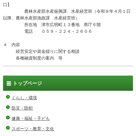
口】
農林水産部水産振興課 水産経営班（令和８年４月１日
以降、農林水産部漁政課 水産経営班）
所在地 津市広明町１３番地 県庁６階
電話 ０５９－２２４－２６０６
４ 内容
経営安定や資金繰りに関する相談
各種融資制度の案内 等
トップページ
くらし・環境
防災・防犯
健康・福祉・子ども
スポーツ・教育・文化