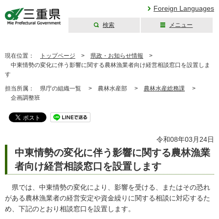
Foreign Languages
検索
メニュー
三重県公式ウェブ
サイト
現在位置：
トップページ
>
県政・お知らせ情報
>
中東情勢の変化に伴う影響に関する農林漁業者向け経営相談窓口を設置しま
す
担当所属：
県庁の組織一覧 >
農林水産部 >
農林水産総務課
>
企画調整班
令和08年03月24日
中東情勢の変化に伴う影響に関する農林漁業
者向け経営相談窓口を設置します
県では、中東情勢の変化により、影響を受ける、またはその恐れ
がある農林漁業者の経営安定や資金繰りに関する相談に対応するた
め、下記のとおり相談窓口を設置します。